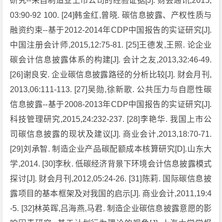
研究--来自制造业上市公司的经验证据[J]. 财会通讯,2015,
03:90-92 100. [24]韩金红,曾晓. 碳信息披露、产权性质与
融资约束--基于2012-2014年CDP中国报告的实证研究[J].
中国注册会计师,2015,12:75-81. [25]王德发,王照. 论企业
碳会计信息披露体系的构建[J]. 会计之友,2013,32:46-49.
[26]谢良安. 企业碳信息披露路径的分析比较[J]. 财会月刊,
2013,06:111-113. [27]吴勋,徐新歌. 公共压力与自愿性碳
信息披露--基于2008-2013年CDP中国报告的实证研究[J].
科技管理研究,2015,24:232-237. [28]李艳华. 我国上市公
司碳信息披露的现状及建议[J]. 商业会计,2013,18:70-71.
[29]刘承智. 制造企业产品碳配额成本核算研究[D].山东大
学,2014. [30]李秋. 低碳经济背景下环境会计信息披露模式
探讨[J]. 财会月刊,2012,05:24-26. [31]陈莉. 国际碳信息披
露项目的基本框架及对我国的启示[J]. 商业会计,2011,19:4
-5. [32]林英晖,吕海燕,马君. 制造企业碳信息披露意愿的影