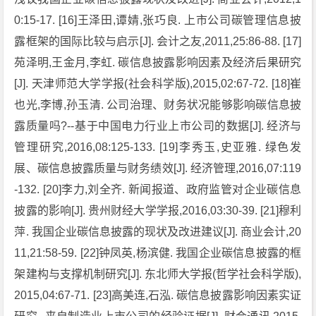
0:15-17. [16]王泽田,谭婧,张巧良. 上市公司碳管理信息披
露框架的国际比较与启示[J]. 会计之友,2011,25:86-88. [17]
苑泽明,王金月,李虹. 碳信息披露影响因素及经济后果研究
[J]. 天津师范大学学报(社会科学版),2015,02:67-72. [18]崔
也光,李博,孙玉清. 公司治理、财务状况能够影响碳信息披
露质量吗?--基于中国电力行业上市公司的数据[J]. 经济与
管理研究,2016,08:125-133. [19]李秀玉,史亚雅. 绿色发
展、碳信息披露质量与财务绩效[J]. 经济管理,2016,07:119
-132. [20]李力,刘全齐. 新闻报道、政府监管对企业碳信息
披露的影响[J]. 贵州财经大学学报,2016,03:30-39. [21]穆利
萍. 我国企业碳信息披露的现状及改进建议[J]. 商业会计,20
11,21:58-59. [22]钟凤英,杨滨健. 我国企业碳信息披露的框
架建构与支撑机制研究[J]. 东北师大学报(哲学社会科学版),
2015,04:67-71. [23]高美连,石泓. 碳信息披露影响因素实证