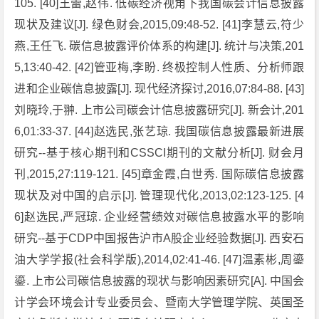
105. [40]王蕾,赵伟. 低碳经济视角下我国碳会计信息披露
现状及建议[J]. 绿色财会,2015,09:48-52. [41]李慧云,符少
燕,王任飞. 碳信息披露评价体系的构建[J]. 统计与决策,201
5,13:40-42. [42]管亚梅,李盼. 终极控制人性质、分析师跟
进和企业碳信息披露[J]. 现代经济探讨,2016,07:84-88. [43]
刘晓玲,于翀. 上市公司碳会计信息披露研究[J]. 新会计,201
6,01:33-37. [44]赵选民,张艺琼. 我国碳信息披露最新进展
研究--基于核心期刊和CSSCI期刊的文献分析[J]. 财会月
刊,2015,27:119-121. [45]章金霞,白世秀. 国际碳信息披露
现状及对中国的启示[J]. 管理现代化,2013,02:123-125. [4
6]赵选民,严冠琼. 企业经营绩效对碳信息披露水平的影响
研究--基于CDP中国报告沪市A股企业经验数据[J]. 西安石
油大学学报(社会科学版),2014,02:41-46. [47]温素彬,周鎏
鎏. 上市公司碳信息披露的现状与影响因素研究[A]. 中国会
计学会环境会计专业委员会、暨南大学管理学院、英国圣