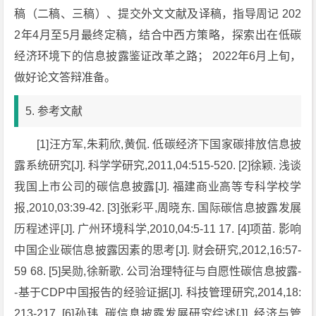
稿（二稿、三稿）、提交外文文献及译稿，指导周记 202
2年4月至5月最终定稿，结合中西方策略，探索出在低碳
经济环境下的信息披露鉴证改革之路； 2022年6月上旬，
做好论文答辩准备。
5. 参考文献
[1]汪方军,朱莉欣,黄侃. 低碳经济下国家碳排放信息披
露系统研究[J]. 科学学研究,2011,04:515-520. [2]徐颖. 浅谈
我国上市公司的碳信息披露[J]. 福建商业高等专科学校学
报,2010,03:39-42. [3]张彩平,周晓东. 国际碳信息披露发展
历程述评[J]. 广州环境科学,2010,04:5-11 17. [4]项苗. 影响
中国企业碳信息披露因素的思考[J]. 财会研究,2012,16:57-
59 68. [5]吴勋,徐新歌. 公司治理特征与自愿性碳信息披露-
-基于CDP中国报告的经验证据[J]. 科技管理研究,2014,18:
213-217. [6]孙玮. 碳信息披露发展研究综述[J]. 经济与管