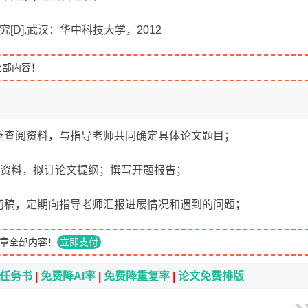
究[D].武汉：华中科技大学，2012
全部内容！
广泛查阅资料，与指导老师共同确定具体论文题目；
步查阅资料，拟订论文提纲；撰写开题报告；
论文初稿，定期向指导老师汇报进展情况和遇到的问题；
章全部内容！
立即支付
i任务书
|
免费降AI率
|
免费降重复率
|
论文免费排版