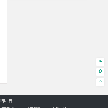



推荐栏目