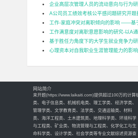
企业高层次管理人员的流动意向与行为研
A公司员工绩效考核公平感问题研究开题
工作-家庭冲突对离职倾向的影响 ——
工作满意度对离职意愿影响的研究-以A
基于胜任力角度下的大学生就业竞争力研
心理资本对自我职业生涯管理能力的影响
网站简介
来开题(https://www.laikaiti.com)提供超过100万的计算
类、电子信息类、机械机电类、理工学类、经济学类、
管理学类、文学教育类、法学类、交通运输类、材料
类、海洋工程类、土木建筑类、地理科学类、环境科学
与工程类、矿业类、物流管理与工程类、化学化工与生
命科学类、设计学类、社会学类等专业文献综述资源查