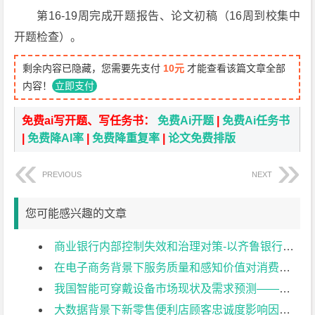
第16-19周完成开题报告、论文初稿（16周到校集中
开题检查）。
剩余内容已隐藏，您需要先支付
10元
才能查看该篇文章全部
内容！
立即支付
免费ai写开题、写任务书：
免费Ai开题
|
免费Ai任务书
|
免费降AI率
|
免费降重复率
|
论文免费排版
PREVIOUS
NEXT
您可能感兴趣的文章
商业银行内部控制失效和治理对策-以齐鲁银行为例开题报告
在电子商务背景下服务质量和感知价值对消费者行为的影响开题报告
我国智能可穿戴设备市场现状及需求预测——以小米手环为例开题报告
大数据背景下新零售便利店顾客忠诚度影响因素实证分析–以天猫小店为例开题报告