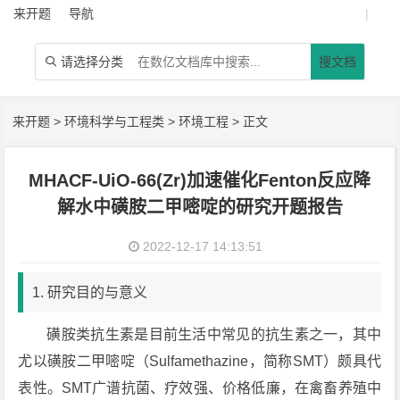
来开题
导航
|
请选择分类
搜文档

来开题
>
环境科学与工程类
>
环境工程
> 正文
MHACF-UiO-66(Zr)加速催化Fenton反应降
解水中磺胺二甲嘧啶的研究开题报告
2022-12-17 14:13:51
1. 研究目的与意义
磺胺类抗生素是目前生活中常见的抗生素之一，其中
尤以磺胺二甲嘧啶（Sulfamethazine，简称SMT）颇具代
表性。SMT广谱抗菌、疗效强、价格低廉，在禽畜养殖中