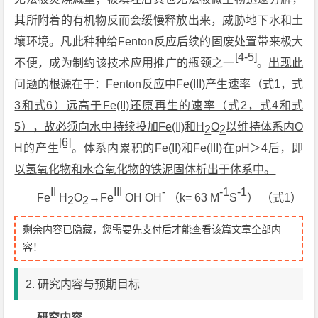
其所附着的有机物反而会缓慢释放出来，威胁地下水和土
壤环境。凡此种种给Fenton反应后续的固废处置带来极大
[4-5]
不便，成为制约该技术应用推广的瓶颈之一
。
出现此
问题的根源在于：Fenton反应中Fe(III)产生速率（式1，式
3和式6）远高于Fe(II)还原再生的速率（式2，式4和式
5），故必须向水中持续投加Fe(II)和H
O
以维持体系内O
2
2
[6]
H的产生
。体系内累积的Fe(II)和Fe(III)在pH＞4后，即
以氢氧化物和水合氧化物的铁泥固体析出于体系中。
II
III
-
-1
-1
Fe
H
O
→Fe
OH OH
（k= 63 M
S
） （式1）
2
2
剩余内容已隐藏，您需要先支付后才能查看该篇文章全部内
容！
2. 研究内容与预期目标
研究内容