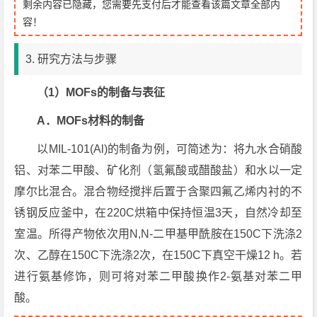
剩余内容已隐藏，您需要先支付后才能查看该篇文章全部内
容！
3. 研究方法与步骤
（1）MOFs的制备与表征
A．MOFs材料的制备
以MIL-101(Al)的制备为例，可简述为：将九水合硝酸
铝、对苯二甲酸、矿化剂（氢氟酸或醋酸盐）和水以一定
摩尔比混合。混合物经搅拌后置于含聚四氟乙烯内衬的不
锈钢反应釜中，在220C烘箱中保持恒温3天，自然冷却至
室温。所得产物依次用N,N-二甲基甲酰胺在150C下洗涤2
次、乙醇在150C下洗涤2次，在150C下真空干燥12 h。若
进行氨基修饰，则可将对苯二甲酸换作2-氨基对苯二甲
酸。