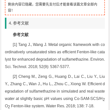
剩余内容已隐藏，您需要先支付后才能查看该篇文章全部内
容！
4. 参考文献
参考文献
[1] Tang J., Wang J. Metal organic framework with co
ordinatively unsaturated sites as efficient Fenton-like cata
lyst for enhanced degradation of sulfamethazine. Environ.
Sci. Technol. 2018; 52(9): 5367-5377.
[2] Cheng M., Zeng G., Huang D., Lai C., Liu Y., Liu
Y., Zhang C., Wan J., Hu L., Zhou C., Xiong W. Efficient d
egradation of sulfamethazine in simulated and real waste
water at slightly basic pH values using Co-SAM-SCS/H
2
O
Fenton-like system. Water Res. 2018; 138: 7-18.
2