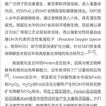
被广泛用于防治禽霍乱﹑禽伤寒和鸡球虫病。进入禽畜体
内后，约50%以上的SMT会随尿液和粪便被排出。SMT进
入水中后被植物吸收，通过食物链进入人体，具有潜在致
癌性。残留在水中的SMT会抑杀环境微生物，目前难以通
过污水厂常规工艺对其有效去除，而以强氧化性羟基自由
基OH为代表的活性氧簇粒子（Reactive Oxygen Specie
s，简称ROS）却可将其快速矿化分解。针对SMT研发高
[1-2]
效降解技术是近年来高级氧化领域的热点研究之一
。
高级氧化反应中的Fenton反应技术，因其对难生物降
解有机物的出色降解能力，近年来得到了广泛重视和应用
[3]
。Fenton反应中，常温常压下向酸性废水中投加Fe(II)
和H
O
，H
O
经Fe(II)活化分解所产生的OH可将有机物
2
2
2
2
矿化降解为CO
和水。但
在工程实践中，Fenton反应结束
2
后回调废水pH值至中性附近时会产生大量铁泥固废。
它们
无法被焚烧减量；被填埋后其也无法被微生物迅速分解，