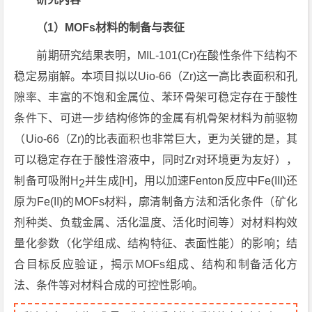
（1）MOFs材料的制备与表征
前期研究结果表明，MIL-101(Cr)在酸性条件下结构不
稳定易崩解。本项目拟以Uio-66（Zr)这一高比表面积和孔
隙率、丰富的不饱和金属位、苯环骨架可稳定存在于酸性
条件下、可进一步结构修饰的金属有机骨架材料为前驱物
（Uio-66（Zr)的比表面积也非常巨大，更为关键的是，其
可以稳定存在于酸性溶液中，同时Zr对环境更为友好），
制备可吸附H
并生成[H]，用以加速Fenton反应中Fe(III)还
2
原为Fe(II)的MOFs材料，廓清制备方法和活化条件（矿化
剂种类、负载金属、活化温度、活化时间等）对材料构效
量化参数（化学组成、结构特征、表面性能）的影响；结
合目标反应验证，揭示MOFs组成、结构和制备活化方
法、条件等对材料合成的可控性影响。