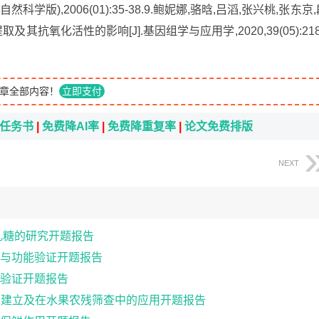
版),2006(01):35-38.9.鲍妮娜,骆晗,吕滔,张兴桃,张东京,
抗氧化活性的影响[J].基因组学与应用学,2020,39(05):218
章全部内容！
立即支付
i任务书
|
免费降AI率
|
免费降重复率
|
论文免费排版
NEXT
基乳糖的研究开题报告
与功能验证开题报告
验证开题报告
法的建立及在水果农残筛查中的应用开题报告