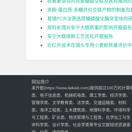
核黄素诱导的壳聚糖膜交联及其对猪肉的
多酚-蛋白质-多糖共价交联产物的制备
易错PCR法筛选蔗糖磷酸化酶突变体的
原料处理对阜宁大糕质量的影响开题报告
阜宁大糕保鲜工艺优化开题报告
近红外技术在馒头专用小麦粉质量评价中
网站简介
来开题(https://www.laikaiti.com)提供超过100万的计算
类、电子信息类、机械机电类、理工学类、经济学类、
管理学类、文学教育类、法学类、交通运输类、材料
类、海洋工程类、土木建筑类、地理科学类、环境科学
与工程类、矿业类、物流管理与工程类、化学化工与生
命科学类、设计学类、社会学类等专业文献综述资源查