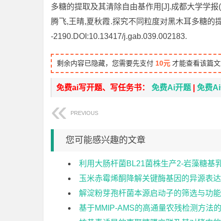
多糖的提取及其清除自由基作用[J].成都大学学报(自然科学
腾飞,王晴,夏秋霞.探究不同粒度对黑木耳多糖的提取及其
-2190.DOI:10.13417/j.gab.039.002183.
剩余内容已隐藏，您需要先支付
10元
才能查看该篇文
免费ai写开题、写任务书：
免费Ai开题
|
免费A
PREVIOUS
您可能感兴趣的文章
利用大肠杆菌BL21菌株生产2-岩藻糖
玉米赤霉烯酮降解关键酶基因的异源表达
解淀粉芽孢杆菌本源启动子的筛选与功能
基于MMIP-AMS的高通量农残检测方