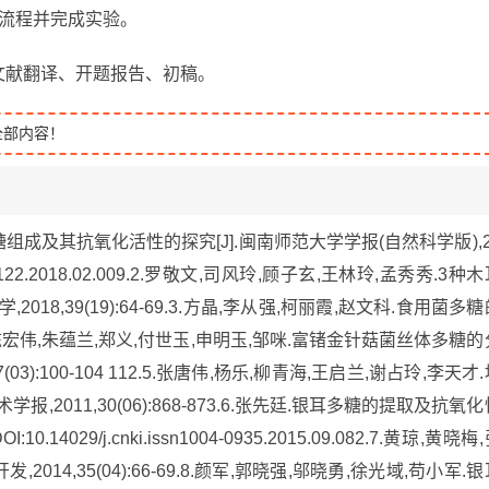
实验流程并完成实验。
英语文献翻译、开题报告、初稿。
全部内容！
糖组成及其抗氧化活性的探究[J].闽南师范大学学报(自然科学版),2
ssn2095-7122.2018.02.009.2.罗敬文,司风玲,顾子玄,王林玲,孟秀秀.3种
18,39(19):64-69.3.方晶,李从强,柯丽霞,赵文科.食用菌多糖
.葛智超,陈宏伟,朱蕴兰,郑义,付世玉,申明玉,邹咪.富锗金针菇菌丝体多糖的
3):100-104 112.5.张唐伟,杨乐,柳青海,王启兰,谢占玲,李天才
2011,30(06):868-873.6.张先廷.银耳多糖的提取及抗氧化
I:10.14029/j.cnki.issn1004-0935.2015.09.082.7.黄琼,黄晓梅
014,35(04):66-69.8.颜军,郭晓强,邬晓勇,徐光域,苟小军.银