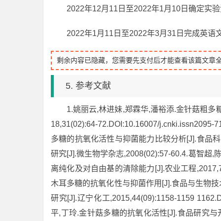
2022年12月11日至2022年1月10日确定
2022年1月11日至2022年3月31日完成
剩余内容已隐藏，您需要先支付后才能查看该篇文章
5. 参考文献
1.姚丽云,林进妹,郑霖华,潘裕添.金针菇粗多
18,31(02):64-72.DOI:10.16007/j.cnki.i
多糖的抗氧化活性与抑菌能力比较分析[J].食品科学,20
研究[J].微生物学杂志,2008(02):57-60.4
离纯化及对自由基的清除能力[J].农业工程,2017,7(0
木耳多糖的抗氧化性与抑菌作用[J].食品与生物技术学报,
研究[J].辽宁化工,2015,44(09):1158-1159 1162.DO
平,丁玲.金针菇多糖的抗氧化活性[J].食品研究与开发,2