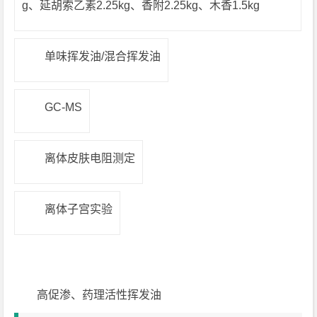
g、延胡索乙素2.25kg、香附2.25kg、木香1.5kg
单味挥发油/混合挥发油
GC-MS
离体皮肤电阻测定
离体子宫实验
高促渗、药理活性挥发油