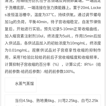
清洗，用细线分别扎住子宫颈端及两侧卵巢端，一端固定
于洗槽底部，一端连接在张力换能器上。置于20mL Locke
s液恒温浴槽中，温度为37℃，持续供氧。通过调节螺母
加1g的负荷，平衡40min，待子宫收缩稳定，自发节律恢
复后，开始进行实验。预先记录5-10min正常收缩曲线，
加入缩宫素注射剂10ul，终浓度为5ul/L，作用15min后加
入供试品，各供试品加入的初始浓度为10mg/mL，终浓度
为0.01mg/mL。观察供试品对子宫痉挛性收缩的抑制作
用，采用T检验比较给药前后子宫收缩幅度和收缩频率，
计算抑制子宫收缩的百分率（%），计算公式：IR%=（给
药前参数-给药后参数）/给药前参数100%。
水蒸气蒸馏
当归4.5kg、熟地黄6kg、川芎2.25kg、白芍2.25k