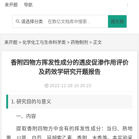
来开题
导航
|
请选择分类
搜文档

来开题
>
化学化工与生命科学类
>
药物制剂
> 正文
香附四物方挥发性成分的透皮促渗作用评价
及药效学研究开题报告
2022-12-28 10:20:23
1. 研究目的与意义
一、内容
提取香附四物方中含有的挥发性成分：当归、熟地
黄、川芎、白芍、延胡索乙素、香附、木香等。本实验采