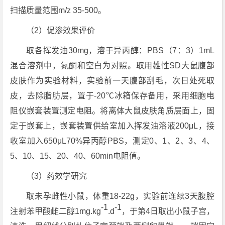
扫描质量范围m/z 35-500。
（2）促渗效果评价
取各挥发油30mg，溶于异丙醇：PBS（7：3）1mL
混合溶剂中，氮酮和空白为对照。取用雄性SD大鼠腹部
皮肤作为实验材料，实验前一天腹部刮毛，次日处死取
皮，去除脂肪层，置于-20℃冰箱保存备用，采用细胞电
阻仪嵌套装置测定电阻。将离体大鼠皮肤角质层面上，固
定于嵌套上，嵌套装置供给室加入挥发油溶液200μL，接
收室加入650μL70%异丙醇PBS，测定0、1、2、3、4、
5、10、15、20、40、60min电阻值。
（3）药效学研究
取未孕雌性小鼠，体重18-22g，实验前连续3天腹腔
-1
-1
注射苯甲酸雌二醇1mg.kg
.d
，于第4日取出小鼠子宫，