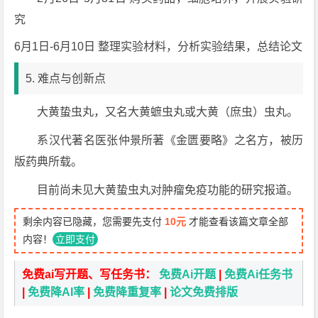
究
6月1日-6月10日 整理实验材料，分析实验结果，总结论文
5. 难点与创新点
大黄蛰虫丸，又名大黄蟅虫丸或大黄（庶虫）虫丸。
系汉代著名医张仲景所著《金匮要略》之名方，被历
版药典所载。
目前尚未见大黄蛰虫丸对肿瘤免疫功能的研究报道。
剩余内容已隐藏，您需要先支付
10元
才能查看该篇文章全部
内容！
立即支付
免费ai写开题、写任务书：
免费Ai开题
|
免费Ai任务书
|
免费降AI率
|
免费降重复率
|
论文免费排版