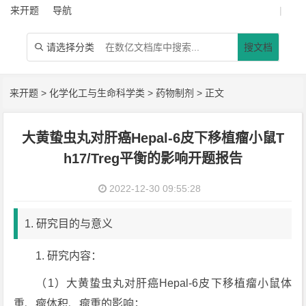
来开题
导航
|
请选择分类
搜文档

来开题
>
化学化工与生命科学类
>
药物制剂
> 正文
大黄蛰虫丸对肝癌Hepal-6皮下移植瘤小鼠T
h17/Treg平衡的影响开题报告
2022-12-30 09:55:28
1. 研究目的与意义
1. 研究内容：
（1）大黄蛰虫丸对肝癌Hepal-6皮下移植瘤小鼠体
重、瘤体积、瘤重的影响；