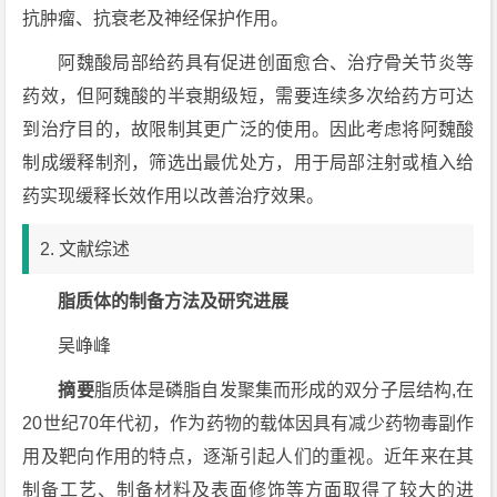
抗肿瘤、抗衰老及神经保护作用。
阿魏酸局部给药具有促进创面愈合、治疗骨关节炎等
药效，但阿魏酸的半衰期级短，需要连续多次给药方可达
到治疗目的，故限制其更广泛的使用。因此考虑将阿魏酸
制成缓释制剂，筛选出最优处方，用于局部注射或植入给
药实现缓释长效作用以改善治疗效果。
2. 文献综述
脂质体的制备方法及研究进展
吴峥峰
摘
要
脂质体是磷脂自发聚集而形成的双分子层结构,在
20世纪70年代初，作为药物的载体因具有减少药物毒副作
用及靶向作用的特点，逐渐引起人们的重视。近年来在其
制备工艺、制备材料及表面修饰等方面取得了较大的进