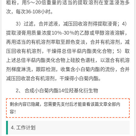
粗粉，用5～20倍重量的适当的提取溶剂在室温浸泡多
次，每次36-108小时。
3）过滤，合并滤液，减压回收溶剂得提取浸膏；4）
提取浸膏用质量浓度10％-30％的乙醇或甲醇溶液溶解，
再用适当的有机溶剂萃取至颜色变淡，合并有机溶剂，减
压回收有机溶剂，干燥得总倍半萜内酯类化合物；5）取
上述总倍半萜内酯类化合物上硅胶色谱柱，以混合有机溶
剂梯度淋洗，跟踪检测，收集含小白菊内酯的流份，合并
减压回收混合有机溶剂，干燥得小白菊内酯。
2、 合成小白菊内酯14位羟基化衍生物
剩余内容已隐藏，您需要先支付后才能查看该篇文章全部内
容！
4. 工作计划