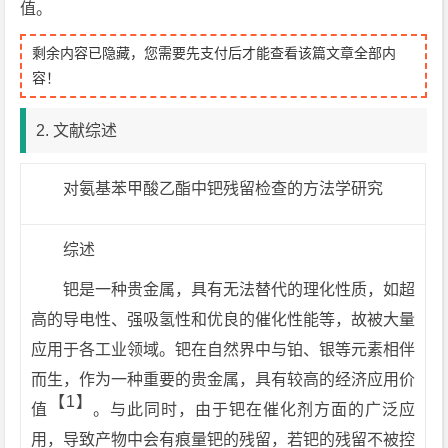
值。
剩余内容已隐藏，您需要先支付后才能查看该篇文章全部内
容！
2. 文献综述
对氨基苯甲酸乙酯中钯残留检查的方法学研究
综述
钯是一种贵金属，具有无法替代的理化性质，如超
高的导电性、强吸氢性和优良的催化性能等，故被大量
应用于各工业领域。钯在自然界中与铂、银等元素相伴
而生，作为一种重要的贵金属，具有较高的经济应用价
【1】
值
。与此同时，由于钯在催化剂方面的广泛应
用，导致产物中会有痕量钯的残留，若钯的残留不被控