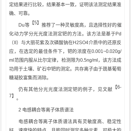
定结果进行比较，结果基本一致，证明该法测定结果准
确、可靠。
【5】
Du等
推荐了一种灵敏度高，且选择性好的催
化动力学分光光度法测定钯的方法。该方法是基于Pd
（II）与大丽花紫及次磷酸钠在H2SO4介质中的还原反
应，在选定的最佳条件下，钯的浓度在0.001~0.020g/
ml范围内服从比尔定律，检测限为0.5ng/ml，该方法成
功用于土壤、矿石中钯的测定。共存离子由于巯基葡萄
糖凝胶富集而消除。
【6-
仍有其他分光光度法测定钯的例子，见文献
7】
。
2 电感耦合等离子体质谱法
电感耦合等离子体质谱法具有灵敏度高、稳定性
好、速度快的特点，且能同时测定多种元素，可极大的