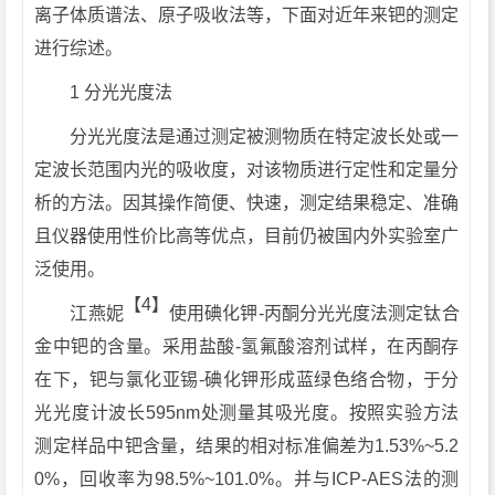
离子体质谱法、原子吸收法等，下面对近年来钯的测定
进行综述。
1 分光光度法
分光光度法是通过测定被测物质在特定波长处或一
定波长范围内光的吸收度，对该物质进行定性和定量分
析的方法。因其操作简便、快速，测定结果稳定、准确
且仪器使用性价比高等优点，目前仍被国内外实验室广
泛使用。
【4】
江燕妮
使用碘化钾-丙酮分光光度法测定钛合
金中钯的含量。采用盐酸-氢氟酸溶剂试样，在丙酮存
在下，钯与氯化亚锡-碘化钾形成蓝绿色络合物，于分
光光度计波长595nm处测量其吸光度。按照实验方法
测定样品中钯含量，结果的相对标准偏差为1.53%~5.2
0%，回收率为98.5%~101.0%。并与ICP-AES法的测