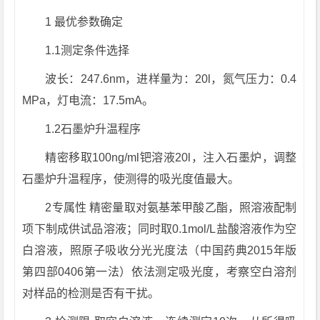
1 最优参数确定
1.1测定条件选择
波长：247.6nm，进样量为：20l，氮气压力：0.4
MPa，灯电流：17.5mA。
1.2石墨炉升温程序
精密移取100ng/ml钯溶液20l，注入石墨炉，调整
石墨炉升温程序，使测得的吸光度值最大。
2专属性 精密量取对氨基苯甲酸乙酯，照溶液配制
项下制成供试品溶液；同时取0.1mol/L盐酸溶液作为空
白溶液，照原子吸收分光光度法（中国药典2015年版
第四部0406第一法）依法测定吸光度，考察空白溶剂
对样品的检测是否有干扰。