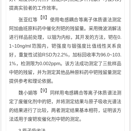
提高实验者的工作效率。
【8】
张亚红等
使用电感耦合等离子体质谱法测定
阿加曲班原料药中催化剂钯的残留量。采用微波消解法
进行样品前处理，以铟为内标，其开发的方法，钯在0.
1~10ng/ml范围内，钯强度与铟强度比值线性关系良
好，重复性试验RSD为2.2%，加标回收率为96.0~103.
1%，检测限为0.002ppm。该方法成功测定了三批样品
中钯的残留，并为测定其他品种原料药中钯残留量测定
提供参考和理论依据。
【9】
魏小娟等
同样用电感耦合等离子体质谱法测
定了废催化剂中的钯，并将测定结果与原子吸收光谱法
的结果进行了比较，两者测定结果基本相符，证明该方
法适用于废钯炭催化剂中钯的测定。
3 原子吸收法