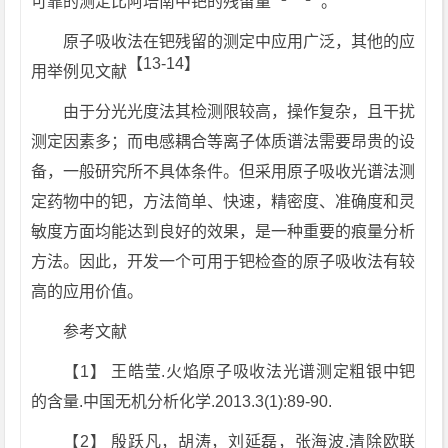
可靠的测定比阿培南中钯的残留量
。
原子吸收法在钯残留的测定中应用广泛，其他的应
【
13-14
】
用举例见文献
由于分光光度法其检测限较高，操作复杂，且干扰
测定因素多；而电感耦合等离子体质谱法需要昂贵的设
备，一般研究所不具体条件。但采用原子吸收光谱法测
定药物中的钯，方法简单、快速，精密度、准确度和灵
敏度方面均能达到良好的效果，是一种重要的痕量分析
方法。因此，开发一个可用于钯检查的原子吸收法有较
高的应用价值。
参考文献
【1】 王皓莹.火焰原子吸收法光谱测定粗银中钯
的含量.中国无机分析化学.2013.3(1):89-90.
【2】 殷跃凡，胡涛，刘延磊，张海波.清除欧联