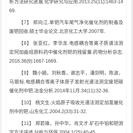
析方法研究进展.化学研究与应用.2013.25(11):1463-14
69.
【7】 郑向江.单钯汽车尾气净化催化剂的制备及
废钯回收.硕士毕业论文.北京化工大学.2007年.
【8】 张亚红，李华龙.电感耦合等离子质谱法测
定阿加曲班原料药中催化剂钯的残留量.药物分析杂志.
2016.36(9):1667-1669.
【9】 魏小娟，刘秋香，谢志平，潘剑明，陈波，
马银标.电感耦合等离子体原子发射光谱法测定废钯碳
催化剂中钯.冶金分析.2014年11月.34(11):32-36.
【10】 杨文生.火焰原子吸收光谱法测定加氢催化
剂中的钯.山东化工.2004.2(33):31-32.
【11】 郑若锋，孙中华，肖文才.矿石中铂和钯测
定方法评述.分析与环保.2004.1(25):40-45.