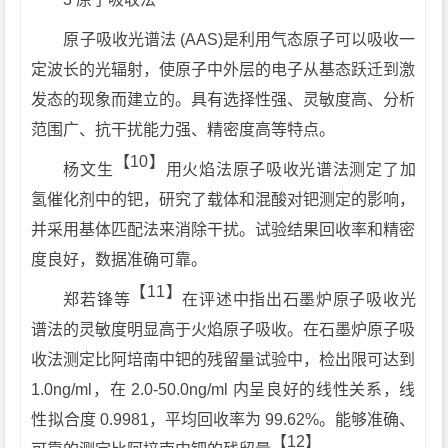
原子吸收光谱法 (AAS)是利用气态原子可以吸收一
定波长的光辐射，使原子中外层的电子从基态跃迁到激
发态的现象而建立的。具有选择性强、灵敏度高、分析
范围广、抗干扰能力强、精密度高等特点。
【
10
】
杨文生
用火焰法原子吸收光谱法测定了加
氢催化剂中的钯，研究了载体和混酸对钯测定的影响，
并采用基体匹配法来消除干扰。试验结果回收率和精密
度良好，数据准确可靠。
【
11
】
郑若锋等
在评述中指出石墨炉原子吸收光
谱法的灵敏度明显高于火焰原子吸收。在石墨炉原子吸
收法测定比阿培南中钯的残留量试验中，检出限可达到
1.0ng/ml，在 2.0-50.0ng/ml 内呈良好的线性关系，线
性拟合度 0.9981，平均回收率为 99.62%。能够准确、
【
12
】