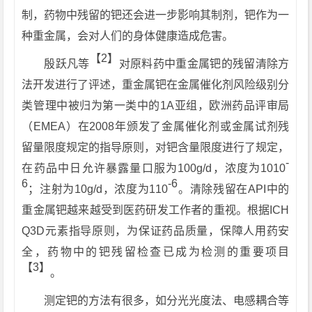
制，药物中残留的钯还会进一步影响其制剂，钯作为一
种重金属，会对人们的身体健康造成危害。
【2】
殷跃凡等
对原料药中重金属钯的残留清除方
法开发进行了评述，重金属钯在金属催化剂风险级别分
类管理中被归为第一类中的1A亚组，欧洲药品评审局
（EMEA）在2008年颁发了金属催化剂或金属试剂残
留量限度规定的指导原则，对钯含量限度进行了规定，
-
在药品中日允许暴露量口服为100g/d，浓度为1010
6
-6
；注射为10g/d，浓度为110
。清除残留在API中的
重金属钯越来越受到医药研发工作者的重视。根据ICH
Q3D元素指导原则，为保证药品质量，保障人用药安
全，药物中的钯残留检查已成为检测的重要项目
【3】
。
测定钯的方法有很多，如分光光度法、电感耦合等