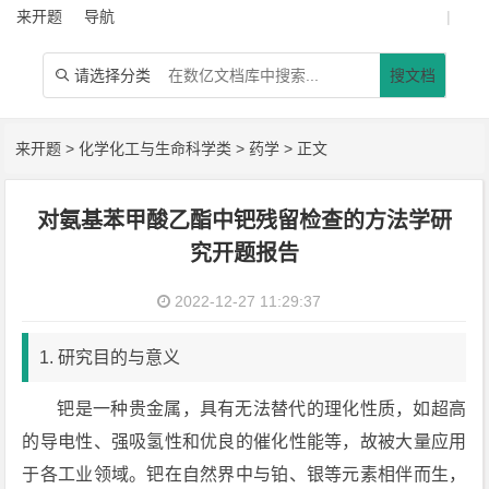
来开题
导航
|
请选择分类
搜文档

来开题
>
化学化工与生命科学类
>
药学
> 正文
对氨基苯甲酸乙酯中钯残留检查的方法学研
究开题报告
2022-12-27 11:29:37
1. 研究目的与意义
钯是一种贵金属，具有无法替代的理化性质，如超高
的导电性、强吸氢性和优良的催化性能等，故被大量应用
于各工业领域。钯在自然界中与铂、银等元素相伴而生，