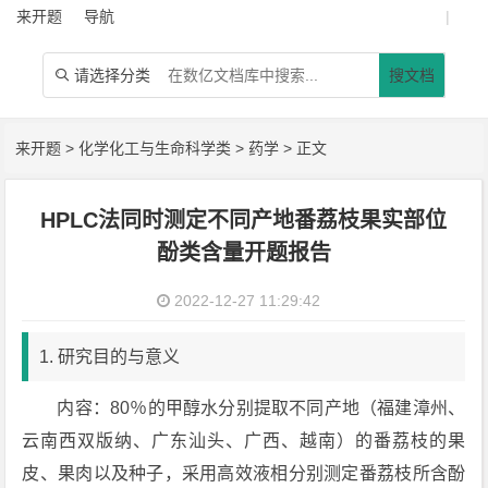
来开题
导航
|
请选择分类
搜文档

来开题
>
化学化工与生命科学类
>
药学
> 正文
HPLC法同时测定不同产地番荔枝果实部位
酚类含量开题报告
2022-12-27 11:29:42
1. 研究目的与意义
内容：80％的甲醇水分别提取不同产地（福建漳州、
云南西双版纳、广东汕头、广西、越南）的番荔枝的果
皮、果肉以及种子，采用高效液相分别测定番荔枝所含酚