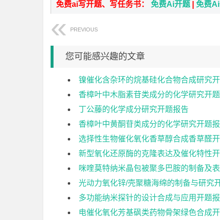
免费ai写开题、写任务书：
免费Ai开题
|
免费A
PREVIOUS
您可能感兴趣的文章
镍催化含杂环的烷基硅化合物合成研究开
香樟叶中木脂素苷类成分的化学研究开题
丁公藤的化学成分研究开题报告
香樟叶中黄酮苷类成分的化学研究开题报
选择性生物催化氧化香草醇合成香草醛开
新型氧化还原酶的克隆表达及催化特性开
咪喹莫特纳米晶包被聚多巴胺的制备及表
光动力氧化锌/壳聚糖海绵的制备与研究
多功能纳米探针的设计合成与应用开题报
电催化氧化芳基砜类药物骨架绿色合成开