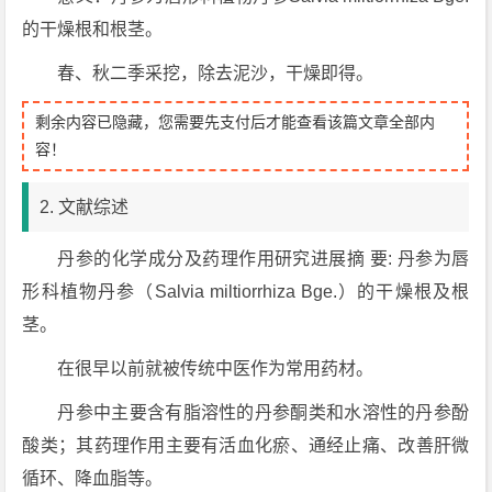
的干燥根和根茎。
春、秋二季采挖，除去泥沙，干燥即得。
剩余内容已隐藏，您需要先支付后才能查看该篇文章全部内
容！
2. 文献综述
丹参的化学成分及药理作用研究进展摘 要: 丹参为唇
形科植物丹参（Salvia miltiorrhiza Bge.）的干燥根及根
茎。
在很早以前就被传统中医作为常用药材。
丹参中主要含有脂溶性的丹参酮类和水溶性的丹参酚
酸类；其药理作用主要有活血化瘀、通经止痛、改善肝微
循环、降血脂等。