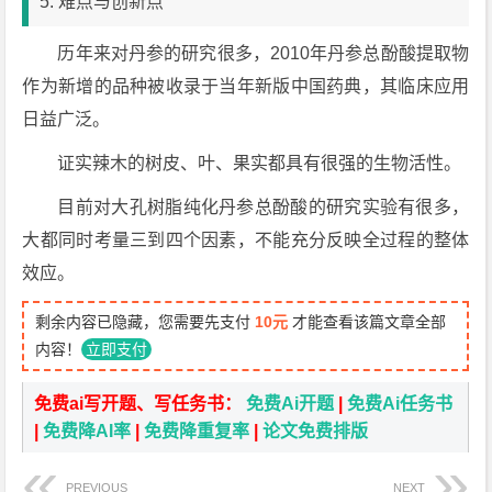
5. 难点与创新点
历年来对丹参的研究很多，2010年丹参总酚酸提取物
作为新增的品种被收录于当年新版中国药典，其临床应用
日益广泛。
证实辣木的树皮、叶、果实都具有很强的生物活性。
目前对大孔树脂纯化丹参总酚酸的研究实验有很多，
大都同时考量三到四个因素，不能充分反映全过程的整体
效应。
剩余内容已隐藏，您需要先支付
10元
才能查看该篇文章全部
内容！
立即支付
免费ai写开题、写任务书：
免费Ai开题
|
免费Ai任务书
|
免费降AI率
|
免费降重复率
|
论文免费排版
PREVIOUS
NEXT