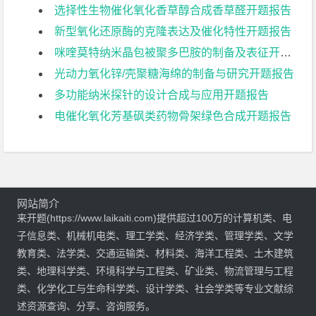
选择性生物催化氧化香草醇合成香草醛开题报告
新型氧化还原酶的克隆表达及催化特性开题报告
咪喹莫特纳米晶包被聚多巴胺的制备及表征开题报告
光动力氧化锌/壳聚糖海绵的制备与研究开题报告
多功能纳米探针的设计合成与应用开题报告
电催化氧化芳基砜类药物骨架绿色合成开题报告
网站简介
来开题(https://www.laikaiti.com)提供超过100万的计算机类、电
子信息类、机械机电类、理工学类、经济学类、管理学类、文学
教育类、法学类、交通运输类、材料类、海洋工程类、土木建筑
类、地理科学类、环境科学与工程类、矿业类、物流管理与工程
类、化学化工与生命科学类、设计学类、社会学类等专业文献综
述资源查询、分享、咨询服务。