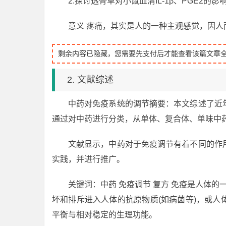
2.探讨透骨草对小鼠血清IL-1β、PGE2的影
意义 疼痛，其实是人的一种主观感觉，因
剩余内容已隐藏，您需要先支付后才能查看该篇文章
2. 文献综述
中药对免疫系统的调节摘要：本文综述了近
通过对中药进行分类，从单体、复合体、单味中
文献显示，中药对于免疫调节有着不同的作
实践，并进行推广。
关键词：中药 免疫调节 复方 免疫是人体的
坏和排斥进入人体的抗原物质(如病菌等)，或
平衡与相对稳定的生理功能。