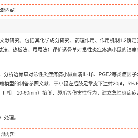
全部内容！
的文献研究，包括其化学成分研究、药理作用、作用机制1.2确定
激法、热板法、甩尾法）评价透骨草对急性炎症疼痛小鼠的镇痛
法，分析透骨草对急性炎症疼痛小鼠血清IL-1β、PGE2等炎症因子
炎症疼痛模型的制备参照文献，于小鼠左后肢足掌皮下注射20μl，5% F
in；Ⅱ相，10-60min）抬脚、舔爪等伤害性行为，建立急性炎症疼
S）处理。
全部内容！