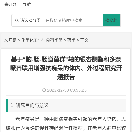
来开题
导航
|
请选择分类
搜文档

来开题
>
化学化工与生命科学类
>
药学
> 正文
基于“脑-肠-肠道菌群”轴的银杏酮酯和多奈
哌齐联用增强抗痴呆的体内、外过程研究开
题报告
2022-12-30 09:55:25
1. 研究目的与意义
老年痴呆是一种由脑病变损害引起的老年人记忆、思
维和行为障碍的慢性神经退行性疾病，在老年人群中比较