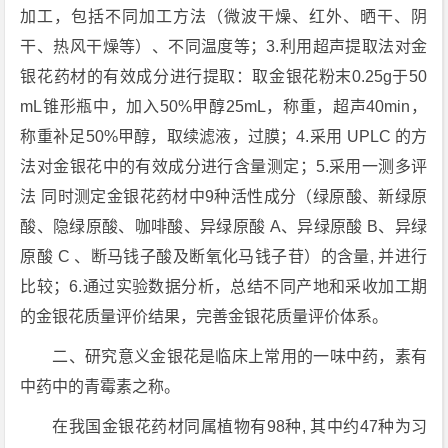
加工，包括不同加工方法（微波干燥、红外、晒干、阴
干、热风干燥等）、不同温度等；3.利用超声提取法对金
银花药材的有效成分进行提取：取金银花粉末0.25g于50
mL锥形瓶中，加入50%甲醇25mL，称重，超声40min，
称重补足50%甲醇，取续滤液，过膜；4.采用 UPLC 的方
法对金银花中的有效成分进行含量测定；5.采用一测多评
法 同时测定金银花药材中9种活性成分（绿原酸、新绿原
酸、隐绿原酸、咖啡酸、异绿原酸 A、异绿原酸 B、异绿
原酸 C 、断马钱子酸及断氧化马钱子苷）的含量, 并进行
比较；6.通过实验数据分析，总结不同产地和采收加工期
的金银花质量评价结果，完善金银花质量评价体系。
二、研究意义金银花是临床上常用的一味中药，素有
中药中的青霉素之称。
在我国金银花药材同属植物有98种, 其中约47种为习