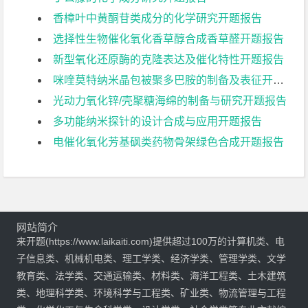
香樟叶中黄酮苷类成分的化学研究开题报告
选择性生物催化氧化香草醇合成香草醛开题报告
新型氧化还原酶的克隆表达及催化特性开题报告
咪喹莫特纳米晶包被聚多巴胺的制备及表征开题报告
光动力氧化锌/壳聚糖海绵的制备与研究开题报告
多功能纳米探针的设计合成与应用开题报告
电催化氧化芳基砜类药物骨架绿色合成开题报告
网站简介
来开题(https://www.laikaiti.com)提供超过100万的计算机类、电
子信息类、机械机电类、理工学类、经济学类、管理学类、文学
教育类、法学类、交通运输类、材料类、海洋工程类、土木建筑
类、地理科学类、环境科学与工程类、矿业类、物流管理与工程