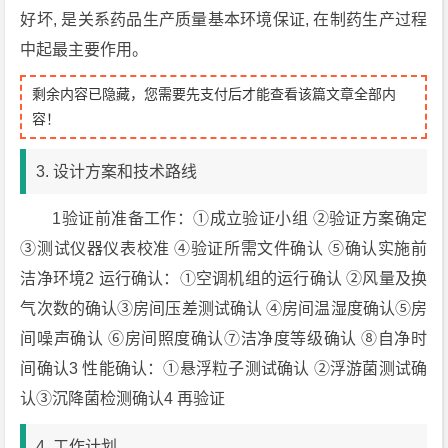
好坏, 是关系药品生产质量基本环境保证, 在制药生产过程
中起最主要作用。
剩余内容已隐藏，您需要先支付后才能查看该篇文章全部内
容！
3. 设计方案和技术路线
1验证前准备工作：①成立验证小组 ②验证方案确定
③测试仪器仪表校准 ④验证所需文件确认 ⑤确认实施前
洁净环境2 运行确认：①空调机组的运行确认 ②风量及换
气次数的确认③房间压差测试确认 ④房间温湿度确认⑤房
间噪声确认 ⑥房间照度确认⑦洁净度等级确认 ⑧自净时
间确认3 性能确认：①悬浮粒子测试确认 ②浮游菌测试确
认③沉降菌检测确认4 再验证
4. 工作计划