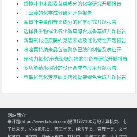
香樟叶中木脂素苷类成分的化学研究开题报告
丁公藤的化学成分研究开题报告
香樟叶中黄酮苷类成分的化学研究开题报告
选择性生物催化氧化香草醇合成香草醛开题报告
新型氧化还原酶的克隆表达及催化特性开题报告
咪喹莫特纳米晶包被聚多巴胺的制备及表征开题报告
光动力氧化锌/壳聚糖海绵的制备与研究开题报告
多功能纳米探针的设计合成与应用开题报告
电催化氧化芳基砜类药物骨架绿色合成开题报告
网站简介
来开题(https://www.laikaiti.com)提供超过100万的计算机类、电
子信息类、机械机电类、理工学类、经济学类、管理学类、文学
教育类、法学类、交通运输类、材料类、海洋工程类、土木建筑