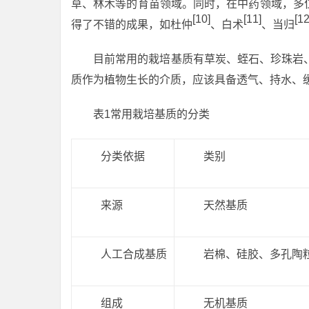
草、林木等的育苗领域。同时，在中药领域，多
[10]
[11]
[12
得了不错的成果，如杜仲
、白术
、当归
目前常用的栽培基质有草炭、蛭石、珍珠岩
质作为植物生长的介质，应该具备透气、持水、
表1常用栽培基质的分类
分类依据
类别
来源
天然基质
人工合成基质
岩棉、硅胶、多孔陶
组成
无机基质