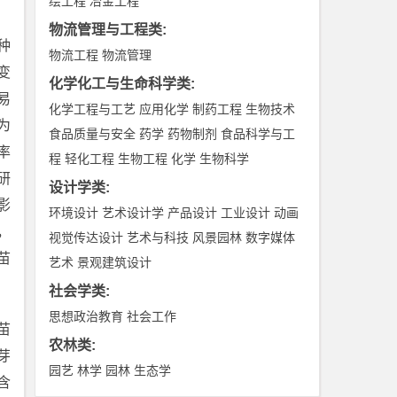
绘工程
冶金工程
物流管理与工程类
:
种
物流工程
物流管理
变
化学化工与生命科学类
:
易
化学工程与工艺
应用化学
制药工程
生物技术
为
食品质量与安全
药学
药物制剂
食品科学与工
率
程
轻化工程
生物工程
化学
生物科学
研
设计学类
:
影
环境设计
艺术设计学
产品设计
工业设计
动画
，
视觉传达设计
艺术与科技
风景园林
数字媒体
苗
艺术
景观建筑设计
社会学类
:
思想政治教育
社会工作
苗
农林类
:
芽
园艺
林学
园林
生态学
含