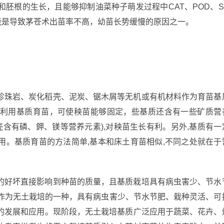
胚根的生长，且能够抑制油菜种子萌发过程中CAT、POD、S
能是导致茅苍术出苗率不高，幼苗长势缓慢的原因之一。
珍珠岩、炭化稻壳、泥炭、锯木屑等无机或有机材料作为育苗基
利用基质育苗，可使秧苗能够固定，些基质还含有一些矿质营
壳含有磷、鉀、镁等营养元素),对秧苗生长有利。另外,基质有一
用。基质育苗的方法简单,基本和床土育苗相似,不同之处就在于
的好坏直接影响到种苗的质量，且基质栽培具有病虫害少、节水
作为无土栽培的一种，具有病虫害少、节水节肥、栽种灵活、可
的发展和应用。现阶段，无土栽培基质广泛应用于蔬菜、花卉、