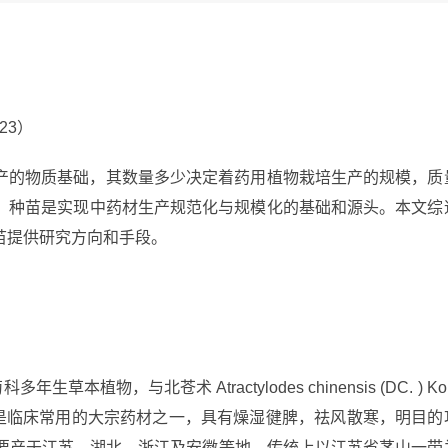
23）
产的物质基础，其数量多少决定着药用植物栽培生产的规模，质
、种苗是实现中药材生产规范化与规模化的基础和源头。本文综
苗提供研究方向和手段。
 C.是菊科多年生草本植物，与北苍术
Atractylodes chinensis
(DC. ) Ko
术是临床常用的大宗药材之一，具有燥湿徤脾，祛风散寒，明目的
要产于江苏、湖北、浙江及安徽等地，传统上以江苏省茅山一带