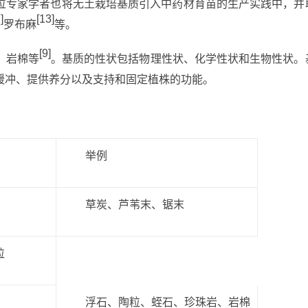
位专家学者也将无土栽培基质引入中药材育苗的生产实践中，并
]
[13]
罗布麻
等。
[9]
、岩棉等
。基质的性状包括物理性状、化学性状和生物性状。
缓冲、提供养分以及支持和固定植株的功能。
举例
草炭、芦苇末、锯末
粒
浮石、陶粒、蛭石、珍珠岩、岩棉