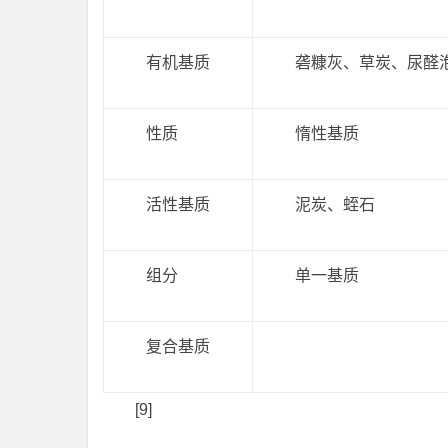
有机基质
砻糠灰、草炭、尿醛
性质
惰性基质
活性基质
泥炭、蛭石
组分
单一基质
复合基质
[9]