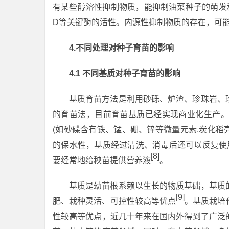
有某些醇溶性抑制物质，能抑制油菜种子的萌发和
D等关键酶的活性。内源性抑制物质的存在，可
4
.
不同处理对种子育苗的影响
4.1 不同基质对种子育苗的影响
基质育苗方法是利用砂砾、炉渣、珍珠岩、
的育苗法，目前育苗基质已经实现商业化生产。
(如砂碟含有铁、锰、硼、锌等微量元素,炭化稻
的保水性，基质经过清洗、消毒后还可以反复使
[8]
要经常地给秧苗提供营养液
。
基质是幼苗根系赖以生长的物质基础，基质
[9]
肥、栽种灵活、可控性较高等优点
。基质栽培
性较高等优点，近几十年来在国内外得到了广泛