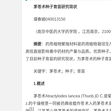
茅苍术种子育苗研究现状
濮春娟040013150
（南京中医药大学药学院 ，江苏南京，2100
摘
要
：药用植物繁殖材料是药用植物栽培生
高低直接影响着中药材的产量与品质。优质种子
了目前种子育苗的研究现状，为茅苍术的种子育
关键字：茅苍术；种子；育苗
1
.
概述
茅苍术
Atractylodes lancea
(Thunb.)D
z.的干燥根茎一同被药典收载作苍术入药茅苍
[1]
效
。江苏茅山是茅苍术的道地产区，茅苍术主