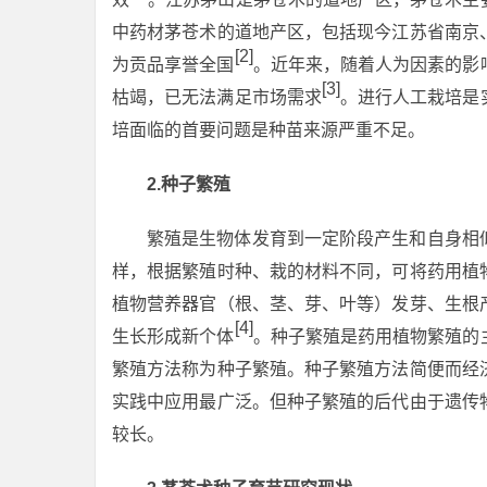
中药材茅苍术的道地产区，包括现今江苏省南京
[2]
为贡品享誉全国
。近年来，随着人为因素的影
[3]
枯竭，已无法满足市场需求
。进行人工栽培是
培面临的首要问题是种苗来源严重不足。
2
.
种子繁殖
繁殖是生物体发育到一定阶段产生和自身相
样，根据繁殖时种、栽的材料不同，可将药用植
植物营养器官（根、茎、芽、叶等）发芽、生根
[4]
生长形成新个体
。种子繁殖是药用植物繁殖的
繁殖方法称为种子繁殖。种子繁殖方法简便而经
实践中应用最广泛。但种子繁殖的后代由于遗传
较长。