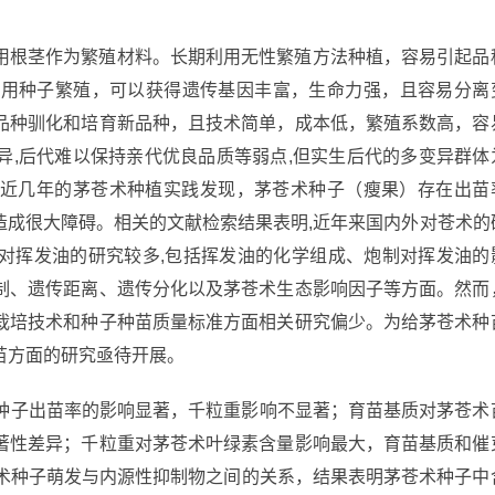
用根茎作为繁殖材料。长期利用无性繁殖方法种植，容易引起品
。用种子繁殖，可以获得遗传基因丰富，生命力强，且容易分离
品种驯化和培育新品种，且技术简单，成本低，繁殖系数高，容
异,后代难以保持亲代优良品质等弱点,但实生后代的多变异群体
近几年的茅苍术种植实践发现，茅苍术种子（瘦果）存在出苗
造成很大障碍。相关的文献检索结果表明,近年来国内外对苍术的
对挥发油的研究较多,包括挥发油的化学组成、炮制对挥发油的
制、遗传距离、遗传分化以及茅苍术生态影响因子等方面。然而
栽培技术和种子种苗质量标准方面相关研究偏少。为给茅苍术种
苗方面的研究亟待开展。
种子出苗率的影响显著，千粒重影响不显著；育苗基质对茅苍术
著性差异；千粒重对茅苍术叶绿素含量影响最大，育苗基质和催
术种子萌发与内源性抑制物之间的关系，结果表明茅苍术种子中