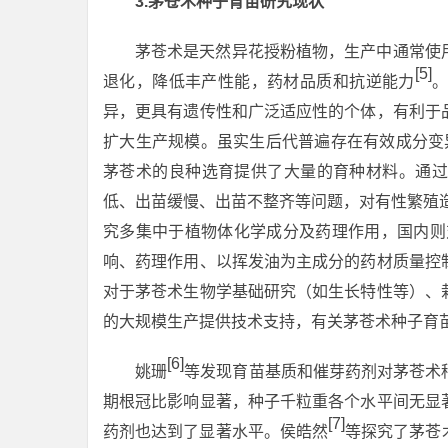
3
.
茅苍术种子育苗研究现状
茅苍术是天然异花授粉植物，生产中通常使
[5]
退化，降低丰产性能，药材品质和抗逆能力
异，更具有遗传性和广泛适应性的个体，有利于
扩大生产规模。虽实生后代普遍存在有效成分变
茅苍术的良种选育提供了大量的育种材料。通过
低、出苗缓慢、出苗不整齐等问题，对有性繁殖
究多集中于植物体化学成分及药理作用，国内则
响、药理作用、以挥发油为主成分的药材质量控
对于茅苍术生物学基础研究（如生长特性等）、
的大规模生产提供技术支持，有关茅苍术种子育
[6]
姚珊
等发现育苗基质和催芽药剂对茅苍术
期根冠比影响显著，种子千粒重各个水平间无显
[7]
药剂也达到了显著水平。侯皓然
等探究了茅苍