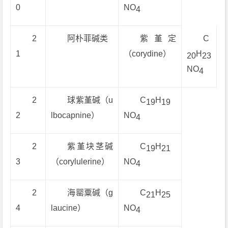
0
NO
4
2
阿朴菲碱类
紫堇定
C
1
（corydine）
H
20
23
NO
4
2
球紫堇碱（u
C
H
19
19
2
lbocapnine）
NO
4
2
紫堇块茎碱
C
H
19
21
3
（corylulerine）
NO
4
2
海罂粟碱（g
C
H
21
25
4
laucine）
NO
4