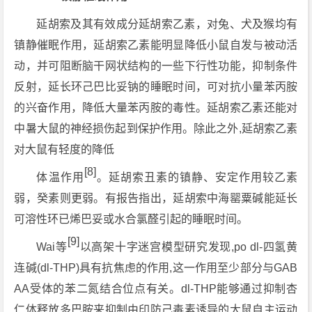
延胡索及其有效成分延胡索乙素，对兔、犬及猴均有
镇静催眠作用，延胡索乙素能明显降低小鼠自发与被动活
动，并可阻断脑干网状结构的一些下行性功能，抑制条件
反射，延长环己巴比妥钠的睡眠时间，可对抗小量苯丙胺
的兴奋作用，降低大量苯丙胺的毒性。延胡索乙素还能对
中暑大鼠的神经损伤起到保护作用。除此之外,延胡索乙素
对大鼠有轻度的降低
[8]
体温作用
。延胡索丑素的镇静、安定作用较乙素
弱，癸素则更弱。有报告指出，延胡索中海罂粟碱能延长
可溶性环已烯巴妥或水合氯醛引起的睡眠时间。
[9]
Wai等
以高架十字迷宫模型研究发现,po dl-四氢黄
连碱(dl-THP)具有抗焦虑的作用,这一作用至少部分与GAB
AA受体的苯二氮结合位点有关。dl-THP能够通过抑制杏
仁体释放多巴胺来抑制由印防己毒素诱导的大鼠自主运动