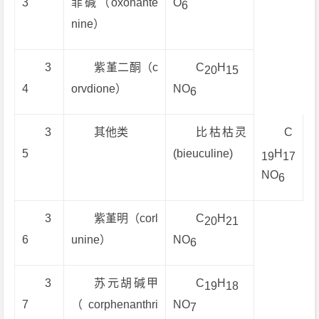
3
菲碱（oxonante
O
6
nine）
3
紫堇二酮（c
C
H
20
15
4
orvdione）
NO
6
3
其他类
比枯枯灵
C
5
(bieuculine)
H
19
17
NO
6
3
紫堇明（corl
C
H
20
21
6
unine）
NO
6
3
苏元胡碱甲
C
H
19
18
7
（corphenanthri
NO
7