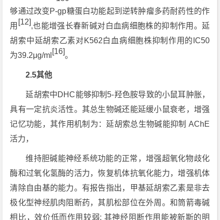
够通过改变P-gp糖蛋白功能起到逆转肿瘤多药耐药性的作
[12]
用
,也能增强长春新碱对白血病细胞株的抑制作用。延
胡索中延胡索乙素对K562白血病细胞株抑制作用的IC50
[16]
为39.2μg/ml
。
2.5其他
延胡索中DHC能够抑制5-羟色胺导致的小鼠耳肿胀，
具有一定抗炎活性。其总生物碱还能延缓小鼠衰老，增强
记忆功能，其作用机制为：延胡索总生物碱能抑制 AChE
活力，
维持胆碱能神经系统功能的正常，增强超氧化物歧化
酶和过氧化氢酶的活力，恢复机体抗氧化能力，增强机体
清除自由基的能力。有报告指出，甲基延胡索乙素是非去
极化型神经肌肉阻断药，其肌松部位在外周。和筒箭毒碱
相比，效价低而作用较弱; 其神经阻断作用能被新斯的明