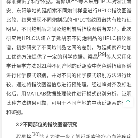
标准提供了科学依据。游修琪
等人采用HPLC对浙江磐
安、东阳等地的延胡索不同炮制样品进行HPLC指纹图谱
比较，结果发现不同炮制品的HPLC指纹图谱共有峰特征
明显，不同炮制品之间及炮制前后指纹图谱有差异。此次
研究用HPLC法建立了延胡索不同炮制品的HPLC指纹图
谱，初步研究了不同炮制品之间的差别，为延胡索产地加
[29]
工优选方法提供了一定的科学依据。梁晶
等人采用化
学计量学方法对21种不同产地的延胡索中药色谱指纹图谱
进行化学模式识别，并对不同的化学模式识别方法进行比
较。通过将指纹图谱信息进行预处理，经过峰对齐及标准
化后，用MATLAB数据处理软件进行模式识别分析，证明

此种方法结果可靠，可用于不同产地的中药延胡索的分类
和鉴别。
3.2不同部位的指纹图谱研究
[30]
程星烨
等人为进一步了解延胡索治疗心血管疾病