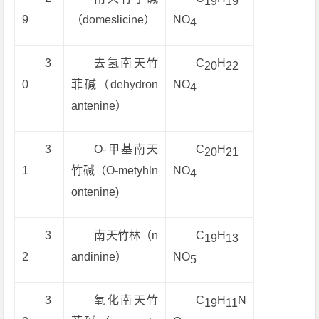
19
19
9
（domeslicine）
NO
4
3
去氢南天竹
C
H
20
22
0
菲碱（dehydron
NO
4
antenine）
3
O-甲基南天
C
H
20
21
1
竹碱（O-metyhln
NO
4
ontenine)
3
南天竹林（n
C
H
19
13
2
andinine）
NO
5
3
氧化南天竹
C
H
N
19
11