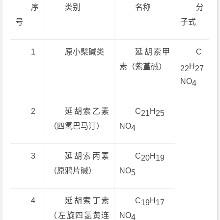
序
类别
名称
分
号
子式
1
原小檗碱类
延胡索甲
C
素（紫堇碱）
H
22
27
NO
4
2
延胡索乙素
C
H
21
25
（四氢巴马汀）
NO
4
3
延胡索丙素
C
H
20
19
（原鸦片碱）
NO
5
4
延胡索丁素
C
H
19
17
（左旋四氢黄连
NO
4