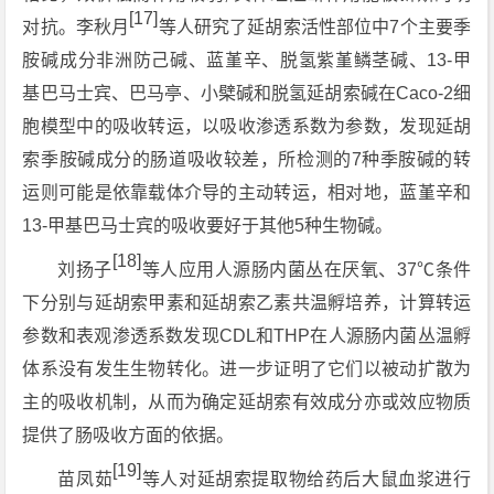
[17]
对抗。李秋月
等人研究了延胡索活性部位中7个主要季
胺碱成分非洲防己碱、蓝堇辛、脱氢紫堇鳞茎碱、13-甲
基巴马士宾、巴马亭、小檗碱和脱氢延胡索碱在Caco-2细
胞模型中的吸收转运，以吸收渗透系数为参数，发现延胡
索季胺碱成分的肠道吸收较差，所检测的7种季胺碱的转
运则可能是依靠载体介导的主动转运，相对地，蓝堇辛和
13-甲基巴马士宾的吸收要好于其他5种生物碱。
[18]
刘扬子
等人应用人源肠内菌丛在厌氧、37℃条件
下分别与延胡索甲素和延胡索乙素共温孵培养，计算转运
参数和表观渗透系数发现CDL和THP在人源肠内菌丛温孵
体系没有发生生物转化。进一步证明了它们以被动扩散为
主的吸收机制，从而为确定延胡索有效成分亦或效应物质
提供了肠吸收方面的依据。
[19]
苗凤茹
等人对延胡索提取物给药后大鼠血浆进行