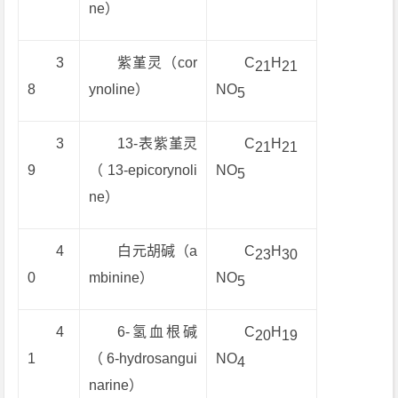
ne）
3
紫堇灵（cor
C
H
21
21
8
ynoline）
NO
5
3
13-表紫堇灵
C
H
21
21
9
（13-epicorynoli
NO
5
ne）
4
白元胡碱（a
C
H
23
30
0
mbinine）
NO
5
4
6-氢血根碱
C
H
20
19
1
（6-hydrosangui
NO
4
narine）