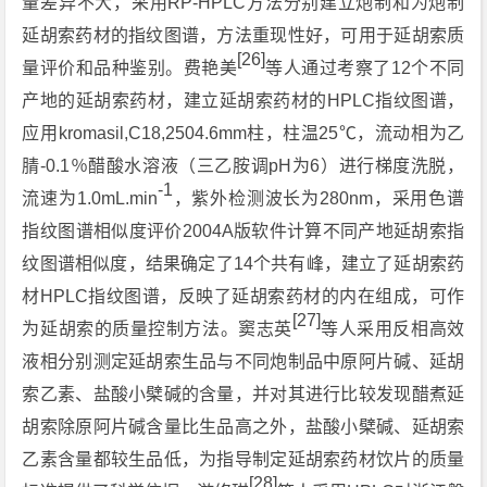
量差异不大，采用RP-HPLC方法分别建立炮制和为炮制
延胡索药材的指纹图谱，方法重现性好，可用于延胡索质
[
26
]
量评价和品种鉴别。费艳美
等人通过考察了12个不同
产地的延胡索药材，建立延胡索药材的HPLC指纹图谱，
应用kromasil,C18,2504.6mm柱，柱温25℃，流动相为乙
腈-0.1％醋酸水溶液（三乙胺调pH为6）进行梯度洗脱，
-1
流速为1.0mL.min
，紫外检测波长为280nm，采用色谱
指纹图谱相似度评价2004A版软件计算不同产地延胡索指
纹图谱相似度，结果确定了14个共有峰，建立了延胡索药
材HPLC指纹图谱，反映了延胡索药材的内在组成，可作
[
27
]
为延胡索的质量控制方法。窦志英
等人采用反相高效
液相分别测定延胡索生品与不同炮制品中原阿片碱、延胡
索乙素、盐酸小檗碱的含量，并对其进行比较发现醋煮延
胡索除原阿片碱含量比生品高之外，盐酸小檗碱、延胡索
乙素含量都较生品低，为指导制定延胡索药材饮片的质量
[28]