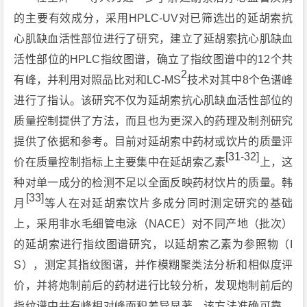
的主要有效成分，采用HPLC-UV对已筛选出的延胡索抗
心肌缺血活性部位进行了研究，建立了延胡索抗心肌缺血
活性部位的HPLC指纹图谱，确立了指纹图谱中的12个共
2
有峰，并利用对照品比对和LC-MS
技术对其中8个色谱峰
进行了指认。该研究不仅为延胡索抗心肌缺血活性部位的
质量控制提供了方法，而且也为更深入的药理及制剂研究
提供了依据和参考。目前对延胡索中药材或饮片的质量评
[31-32]
价在质量控制指标上主要集中在延胡索乙素
上，这
种对单一成分的检测不足以全面反映药材饮片的质量。韩
[33]
月
等人在对延胡索饮片多成分同时测定研究的基础
上，采用非水毛细管电泳（NACE）对不同产地（批次）
的延胡索进行指纹图谱研究，以延胡索乙素为参照物（I
S），测定其指纹图谱，并作模糊聚类法分析和相似度评
价，并将炮制前后的药材进行比较分析，发现炮制前后的
指纹谱中共有峰相对峰面积差异显著。该方法准确可靠，