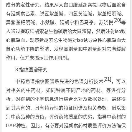
成分的定性研究，结果从大鼠口服延胡索提取物后血浆含
有延胡索乙素、脱氢紫堇碱、四氢黄连碱，紫堇杷明碱、
[20]
异紫堇杷明碱、小檗碱、延胡宁和巴马亭。苏晓悦
等
人通过提取延胡索总生物碱后给大鼠灌胃，然后注射Iso致
心肌缺血，观察延胡索总生物碱对Iso诱导急性心肌缺血大
鼠心功能下降的影响，发现高剂量和中剂量组对它有缓解
作用，但并未揭示其作用机制。
3.指纹图谱研究
[
21
]
中药色谱指纹图谱系先进的色谱分析技术
，可以
对相关的中药材，如同种属不同产地的药材、等进行分
析，对得到的化学信息进行综合比对及数据处理，最终得
到其共有的、具有特异性的特征图谱及相关参数，借以鉴
别中药品种的真伪，评价药物质量的优劣，指导中药材的
GAP种植。因此，有必要对延胡索药材质量评价方法确保