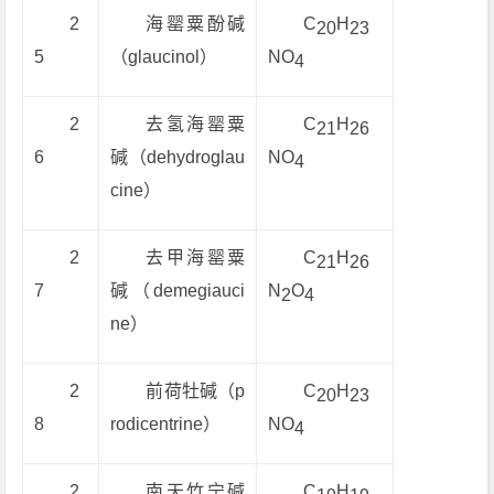
2
海罂粟酚碱
C
H
20
23
5
（glaucinol）
NO
4
2
去氢海罂粟
C
H
21
26
6
碱（dehydroglau
NO
4
cine）
2
去甲海罂粟
C
H
21
26
7
碱（demegiauci
N
O
2
4
ne）
2
前荷牡碱（p
C
H
20
23
8
rodicentrine）
NO
4
2
南天竹宁碱
C
H