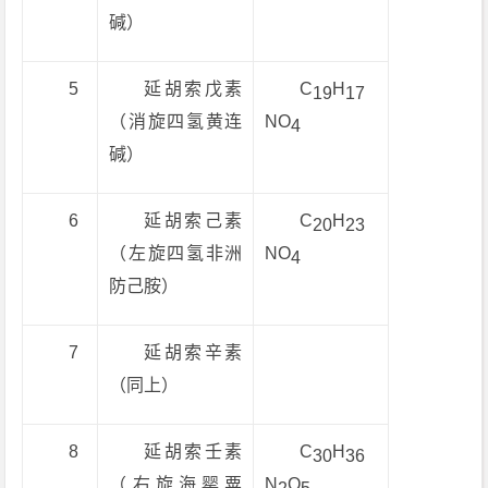
碱）
5
延胡索戊素
C
H
19
17
（消旋四氢黄连
NO
4
碱）
6
延胡索己素
C
H
20
23
（左旋四氢非洲
NO
4
防己胺）
7
延胡索辛素
（同上）
8
延胡索壬素
C
H
30
36
（右旋海罂粟
N
O