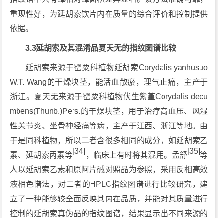
重现性好，为延胡索饮片内在质量的综合评价和控制提供
依据。
3.3延胡索及其混淆品夏天无的指纹图谱比较
延胡索来源于罂粟科植物延胡索
Corydalis yanhusuo
W.T. Wang的干燥块茎，能活血散瘀，理气止痛，主产于
浙江。夏天无来源于罂粟科植物伏生紫堇Corydalis decu
mbens(Thunb.)Pers.的干燥块茎，用于治疗高血压、风湿
性关节炎、坐骨神经痛等病，主产于江西、浙江等地。由
于是同科植物，所以二者含很多相同的成分，如延胡索乙
[34]
[35]
素、延胡索丙素等
，临床上有时将其混用。孟舒
等
人以延胡索乙素和原阿片碱对照品为参照，采用反相高效
液相色谱法，对二者的HPLC指纹图谱进行比较研究，建
立了一种能够较全面反映其内在品质，并能对其质量进行
控制的延胡索真伪品的指纹图谱，结果显示出不同来源的