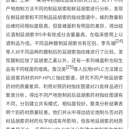
质量。王荣
采用中药指纹图谱的研究方法，对3个不同
产地炮制方法不同的制延胡索和鲜延胡索进行分析，发现
在鲜延胡索和不同制品延胡索的指纹图谱中，峰的数量和
出峰时间相似度极高，但是峰面积有明显的差异，得出结
论酒制延胡索中5中有效成分含量最高，在临床使用上以
[24]
酒制品为佳。不同品种醋制延胡索也有区别，李先端
等人对不同品种的醋制后的延胡索指纹峰进行了比较，发
现醋制后除了延胡索乙素以外，还有一系列峰面积也较生
[25]
品有不同程度的增高。詹汉英
等人应用HPLC方法建立
延胡索药材的RP-HPLC指纹图谱，研究不同产地延胡索
药材的质量差异，利用对照药材指纹图谱对21批样品进行
聚类分析，得出不同产地炮制前后延胡索药材指纹图谱有
不同，分别建立共有模式，相似度较好，聚类分析结果表
明个别药材质量较差。他们并从中得出结论炮制与否对药
材延胡索药材的化学组成有所影响，但各地延胡索药材质