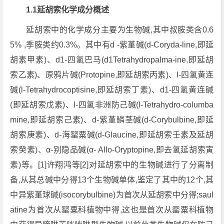
1.1延胡索化学成分概述
延胡索中的化学成分主要为生物碱,其中叔胺类含0.6
5% ,季胺类约0.3%。其中有d -紫堇碱(d-Coryda-line,即延
胡素甲素)、d1-四氢巴马(d1Tetrahydropalma-ine,即延胡
索乙素)、原鸦片碱(Protopine,即延胡索丙素)、l-四氢黄连
碱(l-Tetrahydrocoptisine,即延胡索丁素)、d1-四氢黄连碱
(即延胡索戊素)、l-四氢非洲防己碱(l-Tetrahydro-columba
mine,即延胡索己素)、d-紫堇鳞茎碱(d-Corybulbine,即延
胡索庚素)、d-海罂粟碱(d-Glaucine,即延胡索壬素及延胡
索癸素)、α-别隐品碱(α- Allo-Oryptopine,即去氢延胡索寅
素)等。[1]许翔鸿等[2]对延胡索中的生物碱进行了分离制
备,从其总碱中分得13个生物碱单体,鉴定了其中的12个,其
中异紫堇球碱(isocorybulbine)为首次从延胡索中分得;saul
atine为首次从罂粟科植物中得,这也是首次从罂粟科植物