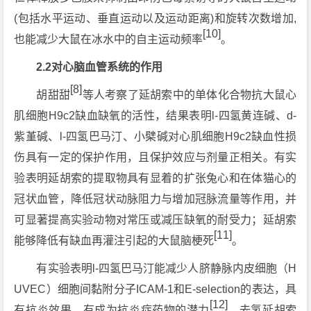
(包括水平运动、垂直运动以及运动距离)和旋转次数增加,
[10]
也能减少大鼠在冰水中的自主运动频率
。
2.2对心脑血管系统的作用
[8]
胡甜甜
等人考察了延胡索中的单体化合物抗大鼠心
肌细胞H9c2缺血缺氧的活性，结果表明l-四氢黄连碱、d-
紫堇碱、l-四氢巴马汀、小檗碱对心肌细胞H9c2缺血性损
伤具有一定的保护作用，且保护效应与剂量正相关。有实
验表明延胡索的提取物具有显着的扩张兔心和在体猫心的
冠状血管，降低冠状动脉阻力与增加冠脉流量等作用，并
可显著提高实验动物对常压或减压缺氧的耐受力；延胡索
[11]
能够降低有缺血再灌注引起的大鼠脑梗死
。
有实验表明l-四氢巴马汀能减少人脐静脉内皮细胞（H
UVEC）细胞间黏附分子ICAM-1和E-selection的表达，具
[12]
有抗炎效果，有成为抗炎症药物的潜力
。去氢延胡索