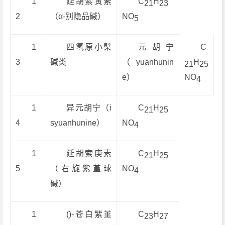
1
延胡索寅素
C
H
21
23
2
（α-别隐品碱）
NO
5
1
四氢原小檗
元胡宁
C
3
碱类
（yuanhunin
H
21
25
e）
NO
4
1
异元胡宁（i
C
H
21
25
4
syuanhunine）
NO
4
1
延胡索庚素
C
H
21
25
5
（右旋紫堇球
NO
4
碱）
1
()-苍白紫堇
C
H
23
27