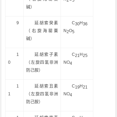
2
5
碱）
9
延胡索癸素
C
H
30
36
（右旋海罂粟
N
O
2
5
碱）
1
延胡索子素
C
H
21
25
0
（左旋四氢非洲
NO
4
防己胺）
1
延胡索丑素
C
H
19
21
1
（左旋四氢非洲
NO
4
防己胺）