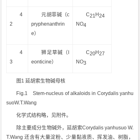
4
元胡菲碱（c
C
H
21
24
2
pryphenanthrin
NO
4
e）
4
狮足草碱（l
C
H
20
27
3
eonticine）
NO
3
图1 延胡索生物碱母核
Fig.1 Stem-nucleus of alkaloids in
Corydalis yanhu
suo
W.T.Wang
化学式结构略，见附件。
除主要成分生物碱外，延胡索
Corydalis yanhusuo
W.
T.Wang 还含有大量淀粉、少量黏液质、挥发油、树脂，