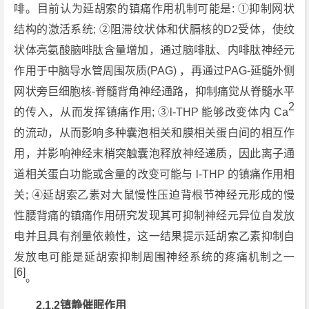
啡。目前认为延胡索的镇痛作用机制可能是: ①抑制网状
结构的激活系统; ②阻滞纹状体和伏膈核的D2受体，使纹
状体亮氨酸脑啡肽含量增加，通过脑啡肽、内啡肽神经元
作用于中脑导水管周围灰质(PAG) ，再通过PAG-延髓外侧
网状旁巨细胞核-脊髓背角神经通路，抑制痛觉从脊髓水平
2
的传入，从而发挥镇痛作用; ③l-THP 能够改变体内 Ca
的流动，从而影响多种囊泡相关和膜相关蛋白间的相互作
用，并影响神经末梢突触囊泡释放神经递质，因此离子通
道相关蛋白功能或含量的改变可能与 l-THP 的镇痛作用相
关; ④延胡索乙素对大鼠慢性压迫背根节神经元形成的慢
性腰背痛的镇痛作用研究发现其可抑制神经元异位自发放
电并且具有剂量依赖性，这一结果提示延胡索乙素抑制自
发放电可能是延胡索抑制周围神经系统的疼痛机制之一
[
6
]
。
2.1.2镇静催眠作用