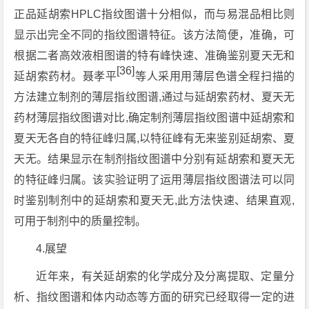
正品延胡索HPLC指纹图谱十分相似，而与易混品相比则
显示出完全不同的指纹图谱特征。该方法简便，准确，可
根据二者高效液相图谱的特有峰快速、准确鉴别夏天无和
[36]
延胡索药材。聂孝平
等人采用用薄层色谱全程扫描的
方法建立制剂的薄层指纹图谱,通过与延胡索药材、夏天无
药材薄层指纹图谱对比,确定制剂薄层指纹图谱中延胡索和
夏天无各自的特征峰归属,以特征峰有无来鉴别延胡索、夏
天无。结果显示在制剂指纹图谱中分别有延胡索和夏天无
的特征峰归属。该实验证明了运用薄层指纹图谱法可以同
时鉴别制剂中的延胡索和夏天无,此方法快速、结果直观,
可用于制剂中的质量控制。
4.
展望
近年来，有关延胡索的化学成分及分离提取、定量分
析、指纹图谱和体内动态等方面的研究已经取得一定的进