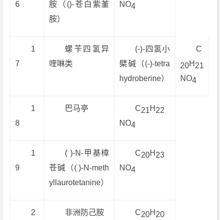
6
胺（()-苍白紫堇
NO
4
胺）
1
螺苄四氢异
(-)-四氢小
C
7
喹啉类
檗碱（(-)-tetra
H
20
21
hydroberine）
NO
4
1
巴马亭
C
H
21
22
8
NO
4
1
( )-N-甲基樟
C
H
20
23
9
苍碱（( )-N-meth
NO
4
yllaurotetanine）
2
非洲防己胺
C
H
20
20