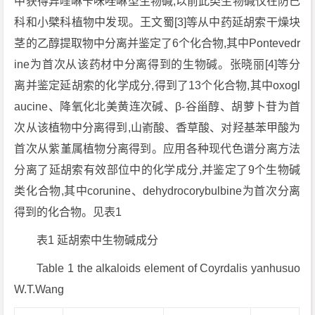
中获得异喹啉苄咪唑啉型生物碱,以前此类生物碱仅在防己
科和小檗科植物中发现。王文蜀[3]等从中药延胡索干燥块
茎的乙醇提取物中分离并鉴定了6个化合物,其中Pontevedr
ine为首次从该药材中分离得到的生物碱。张晓丽[4]等分
离并鉴定延胡索的化学成分,得到了13个化合物,其中oxogl
aucine、降氧化北美黄连次碱、β-谷甾醇、胡萝卜苷为首
次从该植物中分离得到,山嵛酸、香草酸、对羟基苯甲酸为
首次从紫堇属植物分离得到。应用各种现代色谱分离方法
分离了延胡索有效部位中的化学成分,并鉴定了9个生物碱
类化合物,其中corunine、dehydrocorybulbine为首次分离
得到的化合物。见表1
表1 延胡索中生物碱成分
Table 1 the alkaloids element of
Coyrdalis yanhusuo
W.T.Wang