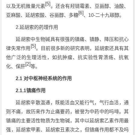
[5]
以及无机微量元素
。还含有羟链霉素、豆甾醇、油酸、
[6]
亚麻酸、延胡索酸、谷甾醇、多糖
、10-二十九碳醇。
2.
延胡索的药理作用
延胡索中生物碱具有很强的镇痛、镇静、降压和抗心
[5]
律失常作用
。目前很多新的研究表明，延胡索还具有其
他广泛的生理活性，如抗肿瘤、抗实验性胃溃疡、抗氧
[2]
化、保肝
等。
2.1 对中枢神经系统的作用
2.1.1镇痛作用
延胡索辛散温通，既能活血又能行气，气行血活，通
则不痛，故历来作为止痛要药，被誉为中药中的吗啡。其
镇痛的主要活性物质为生物碱，其中以延胡索乙素作用最
强，延胡索甲素、延胡索丑素次之，但镇痛作用都不及吗