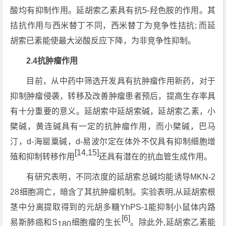
酸均有抑制作用。延胡索乙素具有抗5-羟色胺的作用。其
拮抗作用与西米替丁不同，西米替丁为竞争性拮抗; 而延
胡索已素能使最大泌酸反应下降，为非竞争性抑制。
2.4抗肿瘤作用
目前，从中药中筛选开发具有抗肿瘤作用新药，对于
抑制肿瘤侵袭，转移及改善肿瘤患者预后，提高生存率具
有十分重要的意义。延胡索中延胡索碱，延胡索乙素，小
檗碱，黄连碱具有一定的抗肿瘤作用，而小檗碱，巴马
汀，d-海罂粟碱，d-易波尔定在体外不仅具有抑制细胞增
[14,15]
殖和抑制转移作用
还具有潜在的抗血管生成作用。
有研究表明，不同浓度的延胡索总碱均能诱导MKN-2
28细胞凋亡，暗含了其抗肿瘤机制。实验表明,从延胡索根
茎中分离提取得到的元胡多糖YhPS-1能抑制小鼠体内路
[6]
易斯肺癌和S
细胞瘤的生长
。除此外,延胡索乙素能
180