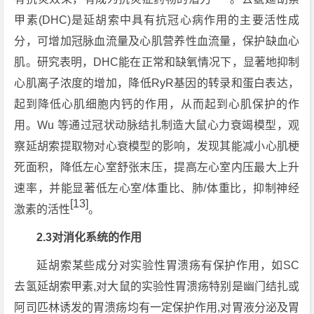
甲素(DHC)是延胡索中具有抗冠心病作用的主要活性成
分，可增加冠脉血流量及心肌营养性血流量，保护缺血心
肌。研究表明，DHC能在正常和缺氧情况下，显著地抑制
心肌离子浓度的增加，降低RyR基因的转录和蛋白表达，
起到降低心肌细胞内钙的作用，从而起到心肌保护的作
用。Wu 等通过冠状动脉结扎制造大鼠心力衰竭模型，观
察延胡索提取物对心衰模型的影响，发现其能减小心肌梗
死面积，降低左心室舒张末压，提高左心室内压最大上升
速率，并能显著低左心室/体重比、肺/体重比，抑制神经
[13]
激素的活性
。
2.3对消化系统的作用
延胡索某些成分对实验性胃溃疡有保护作用，如SC
去氢延胡索甲素,对大鼠的实验性胃溃疡特别是幽门结扎或
阿司匹林诱发的胃溃疡均有一定保护作用,对胃液分泌及胃