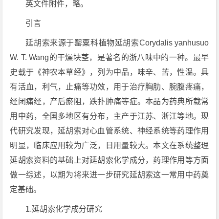
英文件附件，略。
引言
延胡索来源于罂粟科植物延胡索
Corydalis yanhusuo
W. T. Wang的干燥块茎，是著名的浙八味中的一种。最早
史载于《神农本草经》，列为中品，味辛、苦，性温。具
有活血，利气，止痛等功效，用于治疗胸肋、腕腹疼痛，
经闭痛经，产后瘀阻，跌扑肿痛等症。本品为药典所载常
用中药，全国多地区有分布，主产于江苏、浙江等地。现
代研究发现，延胡索对心血管系统、神经系统等药理作用
明显，临床应用较为广泛，日用量较大。本文在系统整理
延胡索资料的基础上对延胡索化学成分，药理作用等方面
做一综述，以期为将来进一步研究延胡索这一常用中药奠
定基础。
1.延胡索化学成分研究