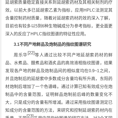
延胡索质量稳定直接关系到延胡索药材及其相关制剂的疗
效。以前大多已延胡索乙素为指标，应用HPLC法测定其
含量控制药材质量，随着对延胡索药材药效的深入了解，
目前也有较多以5到6种生物碱成分为参考指标，更全面更
深入的反应了HPLC指纹图谱的特征性应用。
3.1不同产地鲜品及炮制品的指纹图谱研究
[22]
周乐华
等人通过比较不同产地延胡索药材的鲜
品、水煮品、醋煮品和酒炙品的高效液相指纹图谱，结果
发现各产地的鲜品及炮制品间的相似度均在0.9~1之间，
并且炮制后的延胡索中多数成分含量均有所升高，东阳药
材炮制后增加了一个色谱峰。通过计算已知有效成分在炮
制品中的含量范围，证明鲜品炮制前后峰的数量变化不
大，只是成分的含量有所增减。通过采用指纹图谱测定已
知成分的含量范围的方法，来研究和控制延胡索药材内在
[23]