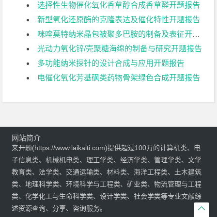
选择性生物催化氧化香草醇合成香草醛开题报告
新型氧化还原酶的克隆表达及催化特性开题报告
咪喹莫特纳米晶包被聚多巴胺的制备及表征开题报告
光动力氧化锌/壳聚糖海绵的制备与研究开题报告
多功能纳米探针的设计合成与应用开题报告
电催化氧化芳基砜类药物骨架绿色合成开题报告
网站简介
来开题(https://www.laikaiti.com)提供超过100万的计算机类、电
子信息类、机械机电类、理工学类、经济学类、管理学类、文学
教育类、法学类、交通运输类、材料类、海洋工程类、土木建筑
类、地理科学类、环境科学与工程类、矿业类、物流管理与工程
类、化学化工与生命科学类、设计学类、社会学类等专业文献综
述资源查询、分享、咨询服务。
