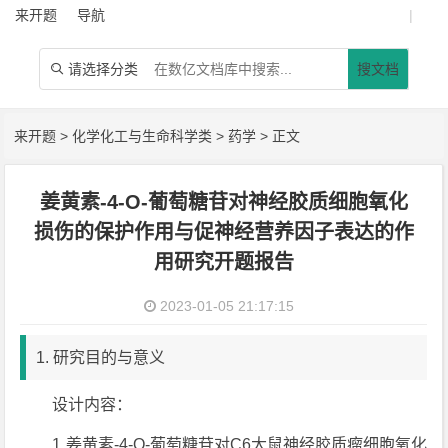
来开题
导航
|
请选择分类
搜文档

来开题
>
化学化工与生命科学类
>
药学
> 正文
姜黄素-4-O-葡萄糖苷对神经胶质细胞氧化
损伤的保护作用与促神经营养因子表达的作
用研究开题报告
2023-01-05 21:17:15
1. 研究目的与意义
设计内容：
1.姜黄素-4-O-葡萄糖苷对C6大鼠神经胶质瘤细胞氧化