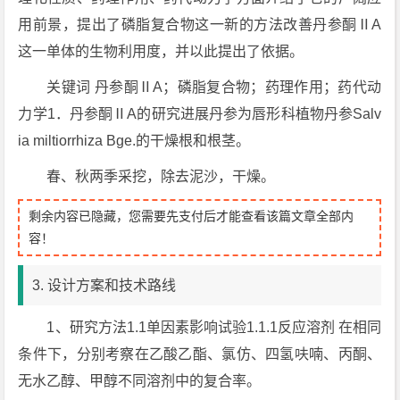
用前景，提出了磷脂复合物这一新的方法改善丹参酮ⅡA
这一单体的生物利用度，并以此提出了依据。
关键词 丹参酮ⅡA；磷脂复合物；药理作用；药代动
力学1．丹参酮ⅡA的研究进展丹参为唇形科植物丹参Salv
ia miltiorrhiza Bge.的干燥根和根茎。
春、秋两季采挖，除去泥沙，干燥。
剩余内容已隐藏，您需要先支付后才能查看该篇文章全部内
容！
3. 设计方案和技术路线
1、研究方法1.1单因素影响试验1.1.1反应溶剂 在相同
条件下，分别考察在乙酸乙酯、氯仿、四氢呋喃、丙酮、
无水乙醇、甲醇不同溶剂中的复合率。