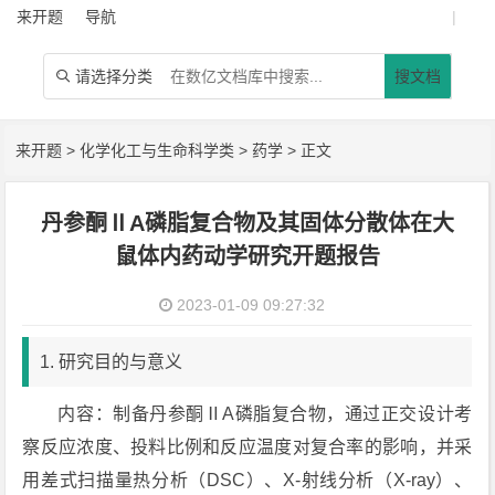
来开题
导航
|
请选择分类
搜文档

来开题
>
化学化工与生命科学类
>
药学
> 正文
丹参酮ⅡA磷脂复合物及其固体分散体在大
鼠体内药动学研究开题报告
2023-01-09 09:27:32
1. 研究目的与意义
内容：制备丹参酮ⅡA磷脂复合物，通过正交设计考
察反应浓度、投料比例和反应温度对复合率的影响，并采
用差式扫描量热分析（DSC）、X-射线分析（X-ray）、