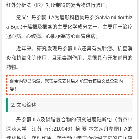
红外分析法（IR）对所制得的复合物进行验证。
意义：丹参酮ⅡA为唇形科植物丹参(Salvia miltiorrhiz
a Bge.)干燥根及根茎的主要化学成分之一，主要用于治疗
冠心病、心绞痛、心肌梗塞等心血管疾病。
近年来，研究发现丹参酮ⅡA还具有抗肿瘤、抗菌消
炎和抗氧化等作用，且无毒副作用，是很具有开发前景的
药物。
剩余内容已隐藏，您需要先支付后才能查看该篇文章全部内
容！
2. 文献综述
丹参酮ⅡA及磷脂复合物的研究进展陆昕怡（南京中
医药大学，江苏 南京210046）摘 要 本文从丹参酮ⅡA的
理化性质、药理作用、药代动力学方面介绍了它的广阔应