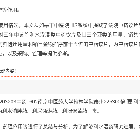
痹等作用。
使用情况，本文从如皋市中医院HIS系统中提取了该院中药饮片
l表对三年中该院利水渗湿类中药饮片及其三个亚类的用量、销售
时筛选出用量和销售金额排序前十五位的中药饮片，为中药饮片
点，以及采购、管理等提供参考。
全部内容！
03203中药1602南京中医药大学翰林学院泰州225300摘 要 利
为利水消肿药、利尿通淋药、利湿退黄药三类。
、药理作用等进行了总结与分析，为了解渗利水湿药研究进展，