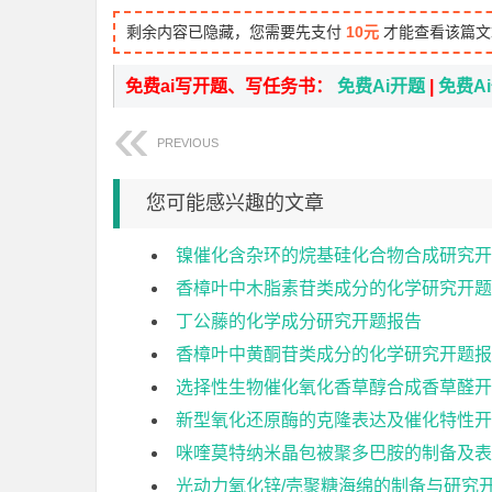
剩余内容已隐藏，您需要先支付
10元
才能查看该篇文
免费ai写开题、写任务书：
免费Ai开题
|
免费A
PREVIOUS
您可能感兴趣的文章
镍催化含杂环的烷基硅化合物合成研究开
香樟叶中木脂素苷类成分的化学研究开题
丁公藤的化学成分研究开题报告
香樟叶中黄酮苷类成分的化学研究开题报
选择性生物催化氧化香草醇合成香草醛开
新型氧化还原酶的克隆表达及催化特性开
咪喹莫特纳米晶包被聚多巴胺的制备及表
光动力氧化锌/壳聚糖海绵的制备与研究