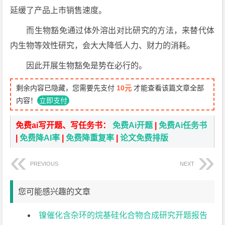
延缓了产品上市销售速度。
而生物豁免通过体外溶出对比研究的方法，来替代体
内生物等效性研究，会大大降低人力、财力的消耗。
因此开展生物豁免是势在必行的。
剩余内容已隐藏，您需要先支付
10元
才能查看该篇文章全部
内容！
立即支付
免费ai写开题、写任务书：
免费Ai开题
|
免费Ai任务书
|
免费降AI率
|
免费降重复率
|
论文免费排版
PREVIOUS
NEXT
您可能感兴趣的文章
镍催化含杂环的烷基硅化合物合成研究开题报告