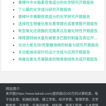
香樟叶中木脂素苷类成分的化学研究开题报告
丁公藤的化学成分研究开题报告
香樟叶中黄酮苷类成分的化学研究开题报告
选择性生物催化氧化香草醇合成香草醛开题报告
新型氧化还原酶的克隆表达及催化特性开题报告
咪喹莫特纳米晶包被聚多巴胺的制备及表征开题报告
光动力氧化锌/壳聚糖海绵的制备与研究开题报告
多功能纳米探针的设计合成与应用开题报告
电催化氧化芳基砜类药物骨架绿色合成开题报告
网站简介
来开题(https://www.laikaiti.com)提供超过100万的计算机类、电
子信息类、机械机电类、理工学类、经济学类、管理学类、文学
教育类、法学类、交通运输类、材料类、海洋工程类、土木建筑