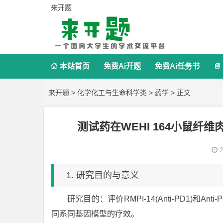
来开题
本站首页
免费Ai开题
免费Ai任务书


来开题
>
化学化工与生命科学类
>
药学
> 正文
测试药在WEHI 164小鼠纤
2
1. 研究目的与意义
研究目的：评价RMPI-14(Anti-PD1)和Ant
同系同基因模型的疗效。