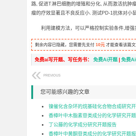
路, 促进T淋巴细胞的增殖和分化, 从而激活抗
瘤的疗效显著且不良反应小. 测试PD-1抗体
利用建模方法，可以严格控制实验条件,增
剩余内容已隐藏，您需要先支付
10元
才能查看该篇文
免费ai写开题、写任务书：
免费Ai开题
|
免费A
PREVIOUS
您可能感兴趣的文章
镍催化含杂环的烷基硅化合物合成研究开
香樟叶中木脂素苷类成分的化学研究开题
丁公藤的化学成分研究开题报告
香樟叶中黄酮苷类成分的化学研究开题报