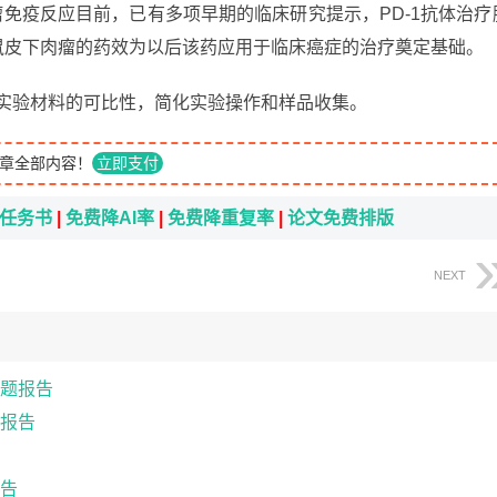
肿瘤免疫反应目前，已有多项早期的临床研究提示，PD-1抗体治疗
对小鼠皮下肉瘤的药效为以后该药应用于临床癌症的治疗奠定基础。
强实验材料的可比性，简化实验操作和样品收集。
章全部内容！
立即支付
i任务书
|
免费降AI率
|
免费降重复率
|
论文免费排版
NEXT
题报告
报告
告