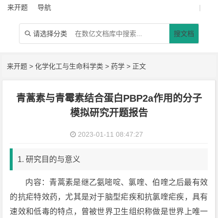
来开题
导航
|
请选择分类
搜文档

来开题
>
化学化工与生命科学类
>
药学
> 正文
青蒿素与青霉素结合蛋白PBP2a作用的分子
模拟研究开题报告
2023-01-11 08:47:27
1. 研究目的与意义
内容：青蒿素是继乙氨嘧啶、氯喹、伯喹之后最有效
的抗疟特效药，尤其是对于脑型疟疾和抗氯喹疟疾，具有
速效和低毒的特点，曾被世界卫生组织称做是世界上唯一