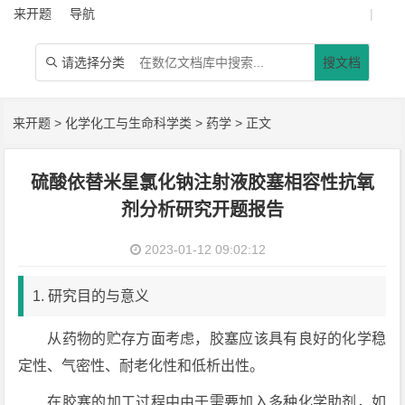
来开题
导航
|
请选择分类
搜文档

来开题
>
化学化工与生命科学类
>
药学
> 正文
硫酸依替米星氯化钠注射液胶塞相容性抗氧
剂分析研究开题报告
2023-01-12 09:02:12
1. 研究目的与意义
从药物的贮存方面考虑，胶塞应该具有良好的化学稳
定性、气密性、耐老化性和低析出性。
在胶塞的加工过程中由于需要加入多种化学助剂，如