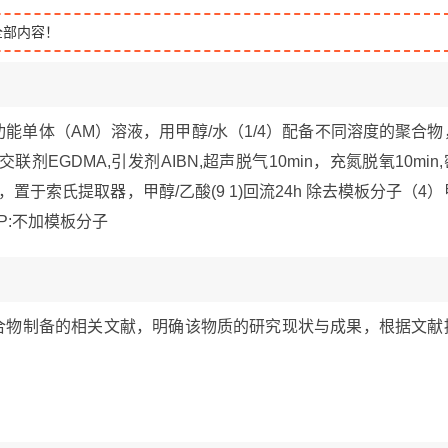
全部内容！
功能单体（AM）溶液，用甲醇/水（1/4）配备不同溶度的聚合物
剂EGDMA,引发剂AIBN,超声脱气10min，充氮脱氧10min,
置于索氏提取器，甲醇/乙酸(9 1)回流24h 除去模板分子（4）
P:不加模板分子
分子印迹聚合物制备的相关文献，明确该物质的研究现状与成果，根据文献