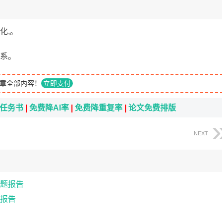
化,。
关系。
章全部内容！
立即支付
i任务书
|
免费降AI率
|
免费降重复率
|
论文免费排版
NEXT
题报告
报告