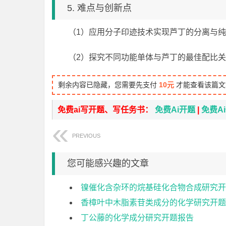
5. 难点与创新点
（1）应用分子印迹技术实现芦丁的分离与纯
（2）探究不同功能单体与芦丁的最佳配比
剩余内容已隐藏，您需要先支付
10元
才能查看该篇文
免费ai写开题、写任务书：
免费Ai开题
|
免费A
PREVIOUS
您可能感兴趣的文章
镍催化含杂环的烷基硅化合物合成研究开
香樟叶中木脂素苷类成分的化学研究开题
丁公藤的化学成分研究开题报告