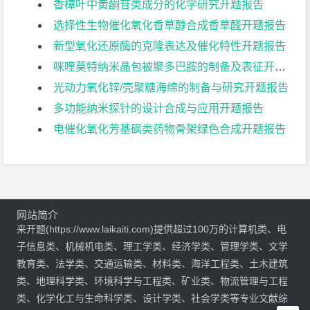
香樟叶中黄酮苷类成分的化学研究开题报告
选择性生物催化氧化香草醇合成香草醛开题报告
新型氧化还原酶的克隆表达及催化特性开题报告
咪喹莫特纳米晶包被聚多巴胺的制备及表征开题报告
光动力氧化锌/壳聚糖海绵的制备与研究开题报告
多功能纳米探针的设计合成与应用开题报告
电催化氧化芳基砜类药物骨架绿色合成开题报告
网站简介
来开题(https://www.laikaiti.com)提供超过100万的计算机类、电
子信息类、机械机电类、理工学类、经济学类、管理学类、文学
教育类、法学类、交通运输类、材料类、海洋工程类、土木建筑
类、地理科学类、环境科学与工程类、矿业类、物流管理与工程
类、化学化工与生命科学类、设计学类、社会学类等专业文献综