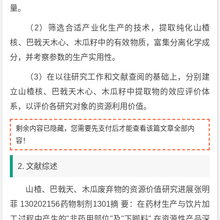
量。
（2）筛选合适产业化生产的技术，提取纯化山楂
核、巴戟天木心、木瓜籽中的有效物质，富集分离化学成
分，并考察参数的生产实用性。
（3）在以往研究工作和文献查阅的基础上，分别建
立山楂核、巴戟天木心、木瓜籽中提取物的效应评价体
系，以评价各研究对象的资源利用价值。
剩余内容已隐藏，您需要先支付后才能查看该篇文章全部内
容！
2. 文献综述
山楂、巴戟天、木瓜废弃物的资源价值研究进展张明
菲 130202156药物制剂1301摘 要：在药材生产与饮片加
工过程中产生的"非药用部位"及"下脚料",在资源性产品深