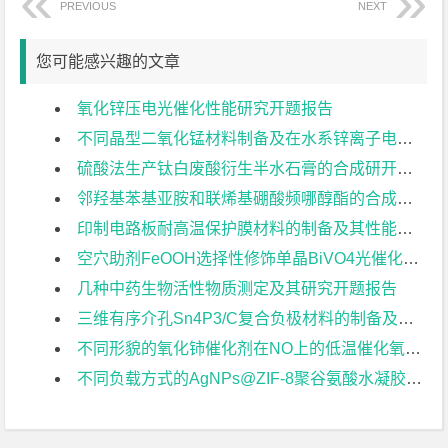
PREVIOUS
NEXT
您可能感兴趣的文章
氧化锌压电光催化性能研究开题报告
不同晶型二氧化锰材料制备及在水系锌离子电池中的应用研究开题报告
硫酸法生产钛白废酸衍生半水石膏的合成研开题报告
邻羟基苯基亚胺和联烯基硼酸频哪醇酯的合成及反应研究开题报告
印制电路板耐高温保护膜材料的制备及其性能研究开题报告
空穴助剂FeOOH选择性修饰单晶BiVO4光催化材料的合成及性能研究开题报告
几种中药生物活性物质测定及其研究开题报告
三维有序介孔Sn4P3/C复合负极材料的制备及其储钠/钾性能开题报告
不同形貌的氧化铈催化剂在NO上的低温催化氧化开题报告
不同负载方式的AgNPs@ZIF-8聚谷氨酸水凝胶的制备及其在抑菌方面的应用研究开题报告