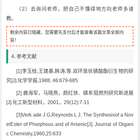
（2）去询问老师，把自己不懂得地方向老师多请
教。
剩余内容已隐藏，您需要先支付后才能查看该篇文章全部内
容！
4. 参考文献
[1]李玉桂,王建基,韩涛,等.双环笼状磷酸酯衍生物的研
究[J].化学学报,1988, 46:679-685
[2] 鹿海军，马晓燕，颜红侠．磷系阻燃剂研究新进展
[J].化工新型材料，2001，29(12):7-11
[3]Verk ade J G,Reynoids L J. The Synthesisof a Nov
elEster of Phorphous and of Arsenic[J]. Journal of Organi
c Chemistry,1960,25:633