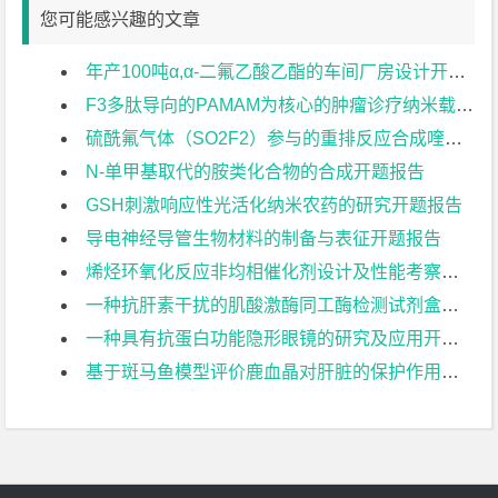
您可能感兴趣的文章
年产100吨α,α-二氟乙酸乙酯的车间厂房设计开题报告
F3多肽导向的PAMAM为核心的肿瘤诊疗纳米载体的合成开题报告
硫酰氟气体（SO2F2）参与的重排反应合成喹啉酮类化合物开题报告
N-单甲基取代的胺类化合物的合成开题报告
GSH刺激响应性光活化纳米农药的研究开题报告
导电神经导管生物材料的制备与表征开题报告
烯烃环氧化反应非均相催化剂设计及性能考察开题报告
一种抗肝素干扰的肌酸激酶同工酶检测试剂盒的研制开题报告
一种具有抗蛋白功能隐形眼镜的研究及应用开题报告
基于斑马鱼模型评价鹿血晶对肝脏的保护作用开题报告