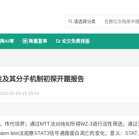
请选择分类

降AI率
降重复率
论文免费排版


活性及其分子机制初探开题报告
023-01-03 15:19:51
苏，传代培养；通过MTT法对纯化所得WZ-3进行活性筛选；通过
rn blot法观察STAT3信号通路蛋白凋亡的变化；意义：STAT