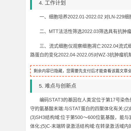
4. 工作计划
一、细胞培养2022.01-2022.02 对LN-2
二、MTT法活性筛选2022.03筛选具有抗肿
三、流式细胞仪观察细胞凋亡2022.04流式细
路蛋白的变化2022.04-2022.05对WZ-3抗肿
剩余内容已隐藏，您需要先支付后才能查看该篇文章
5. 难点与创新点
编码STAT3的基因在人类定位于第17号染色
守的氨基酸末端:与STAT蛋白的四聚体化有关;(2)
(3)SH3结构域:位于第500～600位氨基酸，能与富含
体化;(5)C-末端转录激活结构域:在转录激活域内的