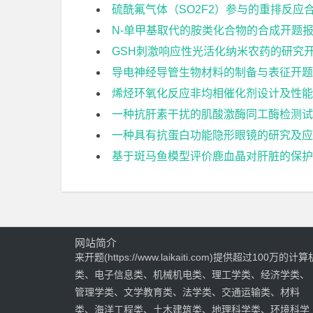
硫酰氟气体（SO2F2）参与的重排反应
N-单甲基取代的胺类化合物的合成开题
GSH刺激响应性光活化纳米农药的研究
导电神经导管生物材料的制备与表征开题
烯烃环氧化反应非均相催化剂设计及性能
一种抗肝素干扰的肌酸激酶同工酶检测试
一种具有抗蛋白功能隐形眼镜的研究及应
基于斑马鱼模型评价鹿血晶对肝脏的保护
网站简介
来开题(https://www.laikaiti.com)提供超过100万的计算
类、电子信息类、机械机电类、理工学类、经济学类、
管理学类、文学教育类、法学类、交通运输类、材料
类、海洋工程类、土木建筑类、地理科学类、环境科学