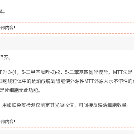
体。
全部内容！
代培养。
 3-(4，5-二甲基噻唑-2)-2，5-二苯基四氮唑溴盐，MTT法是
细胞线粒体中的琥珀酸脱氢酶能使外源性MTT还原为水不溶性的
但是死细胞无此功能。
瓒，用酶联免疫检测仪测定其光吸收值，可间接反映活细胞数量。
全部内容！