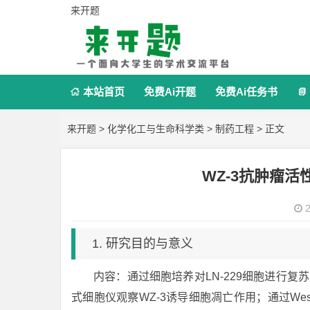
来开题
本站首页
免费Ai开题
免费Ai任务书


来开题
>
化学化工与生命科学类
>
制药工程
> 正文
WZ-3抗肿瘤
2
1. 研究目的与意义
内容：通过细胞培养对LN-229细胞进行复
式细胞仪观察WZ-3诱导细胞凋亡作用；通过Weste