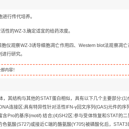
29细胞进行传代培养。
瘤活性的WZ-3,确定适宜的给药浓度。
胞仪观察WZ-3诱导细胞凋亡作用四、Western blot法观察凋亡
瘤机制进行研究。
全部内容！
体，其结构与其他的STAT蛋白相似，具有以下几个主要部分:(1)
DNA连接区:具有特异性针对活性IFN-γ回文序列(GAS)元件的序列
Pro的基序(motif) 结合;(4)SH2区:参与受体恢复和STAT的二
色氨酸(S727)或接近C端的酪氨酸(Y705)被磷酸化后，STAT3