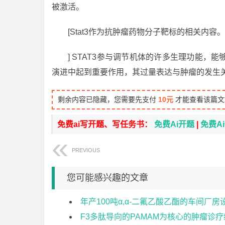
被激活。
[Stat3作为抗肿瘤药物分子靶标的相关内容。
] STAT3参与调节机体的许多生理功能
演进中起到重要作用，其过量表达与肿瘤的发生
剩余内容已隐藏，您需要先支付
10元
才能查看该篇文
免费ai写开题、写任务书：
免费Ai开题
|
免费A
PREVIOUS
您可能感兴趣的文章
年产100吨α,α-二氟乙酸乙酯的车间厂
F3多肽导向的PAMAM为核心的肿瘤诊