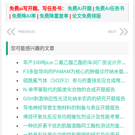
免费ai写开题、写任务书：
免费Ai开题
|
免费Ai任务书
|
免费降AI率
|
免费降重复率
|
论文免费排版
PREVIOUS
NEXT
您可能感兴趣的文章
年产100吨α,α-二氟乙酸乙酯的车间厂房设计开题报告
F3多肽导向的PAMAM为核心的肿瘤诊疗纳米载体的合成开题报告
硫酰氟气体（SO2F2）参与的重排反应合成喹啉酮类化合物开题报告
N-单甲基取代的胺类化合物的合成开题报告
GSH刺激响应性光活化纳米农药的研究开题报告
导电神经导管生物材料的制备与表征开题报告
烯烃环氧化反应非均相催化剂设计及性能考察开题报告
一种抗肝素干扰的肌酸激酶同工酶检测试剂盒的研制开题报告
一种具有抗蛋白功能隐形眼镜的研究及应用开题报告