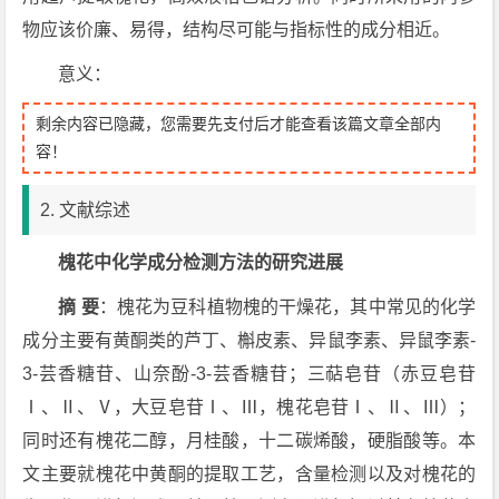
物应该价廉、易得，结构尽可能与指标性的成分相近。
意义：
剩余内容已隐藏，您需要先支付后才能查看该篇文章全部内
容！
2. 文献综述
槐花中化学成分检测方法的研究进展
摘 要
：槐花为豆科植物槐的干燥花，其中常见的化学
成分主要有黄酮类的芦丁、槲皮素、异鼠李素、异鼠李素-
3-芸香糖苷、山奈酚-3-芸香糖苷；三萜皂苷（赤豆皂苷
Ⅰ、Ⅱ、Ⅴ，大豆皂苷Ⅰ、Ⅲ，槐花皂苷Ⅰ、Ⅱ、Ⅲ）；
同时还有槐花二醇，月桂酸，十二碳烯酸，硬脂酸等。本
文主要就槐花中黄酮的提取工艺，含量检测以及对槐花的