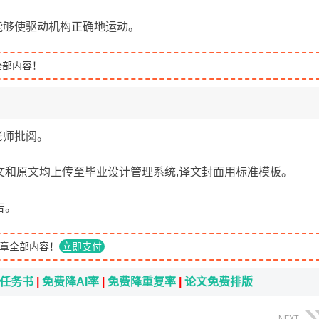
能够使驱动机构正确地运动。
全部内容！
老师批阅。
文和原文均上传至毕业设计管理系统,译文封面用标准模板。
告。
章全部内容！
立即支付
i任务书
|
免费降AI率
|
免费降重复率
|
论文免费排版
NEXT