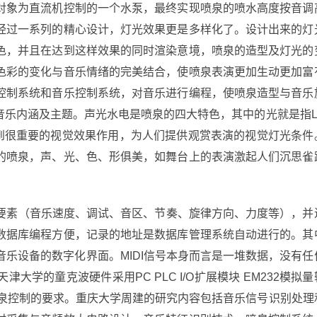
对象为直流机控制的一个水泵，最终实现喷泉的喷水高度按音调
经过一系列的精心设计，灯光效果更是多样化了。设计出来的灯
色，并且在达到这样效果的同时渲染意境，喷泉的造型及灯光的
色彩的变化与音乐情绪的完美结合，使喷泉表演更加生动更加富
控制系统和音乐控制系统，对音乐进行编程，使喷泉造型与音乐
音乐内涵及主题。声光水电是喷泉的四大特色，其中的光就是指L
起到很重要的视觉效果作用，为人们提供观赏表演的视觉灯光条件
的喷泉，声、光、色、形俱美，如舞台上的表演激起人们沉思雀
乐要素（音乐速度、调试、音区、节奏、旋律方向、力度等），并
数据库编程方便，记录的地址是数据库管理系统自动进行的。其
音乐设备的数字化界面。MIDI信号本身而言是一堆数据，没有任
大学的童克波硬件采用PC PLC I/O扩展模块 EM232模拟量
喷泉控制的要求。重庆大学周建的研究内容包括音乐信号识别处理