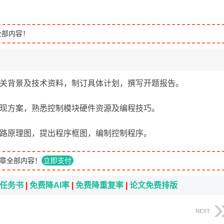
全部内容！
周） 查阅相关背景及技术资料，制订具体计划，撰写开题报告。
周） 提出实现方案，熟悉控制模块硬件资源及编程技巧。
周） 设计电路原理图，提出程序框图，编制控制程序。
章全部内容！
立即支付
i任务书
|
免费降AI率
|
免费降重复率
|
论文免费排版
NEXT