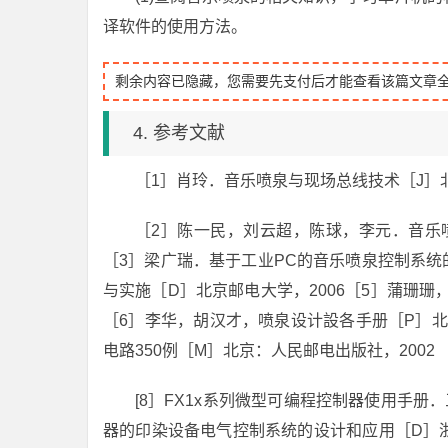
译软件的使用方法。
剩余内容已隐藏，您需要先支付后才能查看该篇文章
4. 参考文献
［1］肖玲．音乐喷泉与现场总线技术［J］北
［2］陈一民，刘云超，陈球，李元．音乐喷泉
［3］梁广瑞．基于工业PC的音乐喷泉控制系统的
与实施［D］北京邮电大学，2006［5］蒲珊珊
［6］李华，胡汉才，喷泉设计設各手册［P］北京
电路350例［M］北京：人民邮电出版社，2002
[8］FX1x系列微型可编程控制器使用手册
器的印染设备电气控制系统的设计和应用［D］浙江