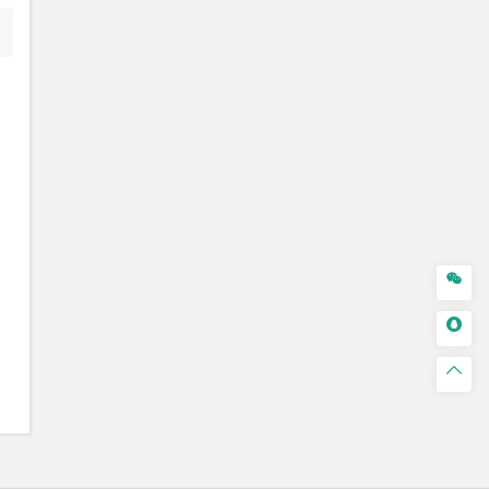


