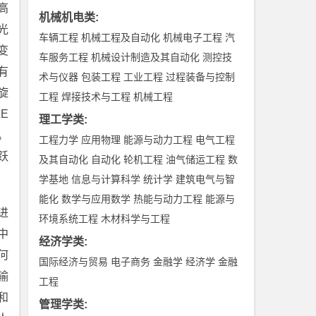
高
机械机电类
:
光
车辆工程
机械工程及自动化
机械电子工程
汽
变
车服务工程
机械设计制造及其自动化
测控技
有
术与仪器
包装工程
工业工程
过程装备与控制
旋
工程
焊接技术与工程
机械工程
E
理工学类
:
。
工程力学
应用物理
能源与动力工程
电气工程
跃
及其自动化
自动化
轮机工程
油气储运工程
数
学基地
信息与计算科学
统计学
建筑电气与智
能化
数学与应用数学
热能与动力工程
能源与
进
环境系统工程
木材科学与工程
中
经济学类
:
何
国际经济与贸易
电子商务
金融学
经济学
金融
输
工程
和
管理学类
: