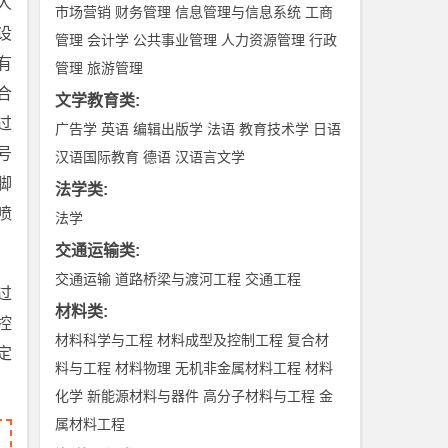
人
市场营销
财务管理
信息管理与信息系统
工商
设
管理
会计学
公共事业管理
人力资源管理
行政
有
管理
旅游管理
合
文学教育类
:
过
广告学
英语
编辑出版学
法语
教育技术学
日语
号
汉语国际教育
德语
汉语言文学
脚
法学类
:
喷
法学
交通运输类
:
交通运输
道路桥梁与渡河工程
交通工程
过
材料类
:
控
材料科学与工程
材料成型及控制工程
复合材
定
料与工程
材料物理
无机非金属材料工程
材料
化学
新能源材料与器件
高分子材料与工程
金
属材料工程