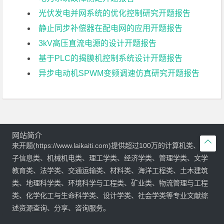
光伏发电并网系统的优化控制研究开题报告
静止同步补偿器在配电网的应用开题报告
3kV高压直流电源的设计开题报告
基于PLC的揭膜机控制系统设计开题报告
异步电动机SPWM变频调速仿真研究开题报告
网站简介

来开题(https://www.laikaiti.com)提供超过100万的计算机类、电
子信息类、机械机电类、理工学类、经济学类、管理学类、文学
教育类、法学类、交通运输类、材料类、海洋工程类、土木建筑
类、地理科学类、环境科学与工程类、矿业类、物流管理与工程
类、化学化工与生命科学类、设计学类、社会学类等专业文献综
述资源查询、分享、咨询服务。