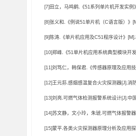
[7]田立，马鸣鹤.《51系列单片机开发实例》[
[8]张义和.《例说51单片机（C语言版）》[M
[9]陈涛.《单片机应用及C51程序设计》[M].
[10]郑峰.《51单片机应用系统典型模块开发大
[11]刘笃仁，韩保君.《传感器原理及应用技术》
[12]王元荪.感烟感温复合火灾探测器[J].消
[13]刘亮.可燃气体检测报警系统设计[J].中国
[14]苏文静，文小玲，朱琥.可燃气体报警器的设
[15]蒙平.各类火灾探测器原理分析及应用探讨[