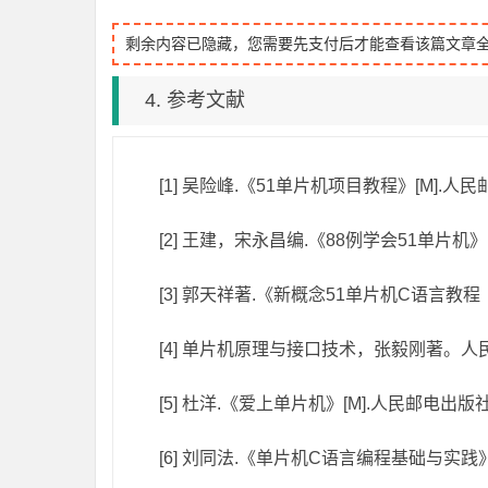
剩余内容已隐藏，您需要先支付后才能查看该篇文章
4. 参考文献
[1] 吴险峰.《51单片机项目教程》[M].人民邮
[2] 王建，宋永昌编.《88例学会51单片机》[
[3] 郭天祥著.《新概念51单片机C语言教程（
[4] 单片机原理与接口技术，张毅刚著。人民邮
[5] 杜洋.《爱上单片机》[M].人民邮电出版社.
[6] 刘同法.《单片机C语言编程基础与实践》