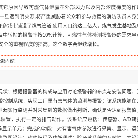
其它原因导致可燃气体泄露在外部风力以及内部浓度梯度的作
一旦遇到明火源,将严重威胁着公众和参与救援的消防队员人身
许多城市铺设了煤气管道,使用人口约达二亿人，煤气发生基地及
及中转站的报警率按10%计算，可燃性气体检测报警器的需求量
身安全的重视程度的提高，这个数字会继续增长。
全部内容！
现状；根据报警器的构成与应用讨论报警器的布点与安装问题。
报警控制系统，实现工厂里有害气体的监测与报警；该系统能够在
泄漏实行监测并对采集到的数据做出判断，确认是否达到报警值
装置，执行一定的排气动作。该系统应包括：传感器、A/D转
数码显示单元；完成的功能：对有害气体参数进行采集、显示、运
电路图设计；软件编程及功能调试；验证该系统的有效性。本设