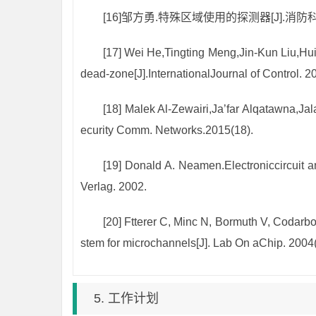
[16]邹方勇.特殊区域使用的探测器[J].消防科
[17] Wei He,Tingting Meng,Jin-Kun Liu,Hu
dead-zone
[J].InternationalJournal of Control. 2
[18] Malek Al‐Zewairi,Ja’far Alqatawna,Ja
ecurity Comm. Networks.2015(18).
[19] Donald A. Neamen.Electroniccircuit a
Verlag. 2002.
[20] Ftterer C, Minc N, Bormuth V, Codarbo
stem for microchannels
[J]. Lab On aChip. 2004(
5. 工作计划