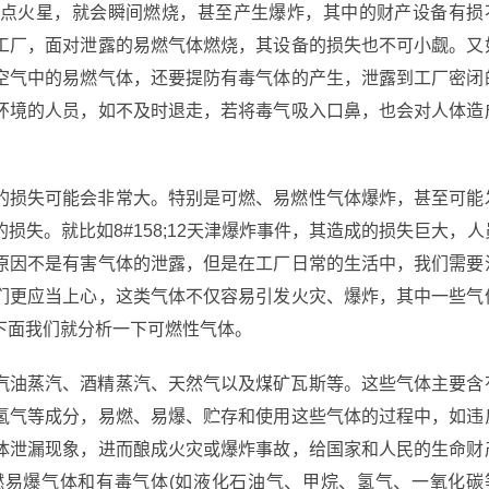
点火星，就会瞬间燃烧，甚至产生爆炸，其中的财产设备有损
工厂，面对泄露的易燃气体燃烧，其设备的损失也不可小觑。又
空气中的易燃气体，还要提防有毒气体的产生，泄露到工厂密闭
环境的人员，如不及时退走，若将毒气吸入口鼻，也会对人体造
的损失可能会非常大。特别是可燃、易燃性气体爆炸，甚至可能
失。就比如8#158;12天津爆炸事件，其造成的损失巨大，人
原因不是有害气体的泄露，但是在工厂日常的生活中，我们需要
们更应当上心，这类气体不仅容易引发火灾、爆炸，其中一些气
下面我们就分析一下可燃性气体。
汽油蒸汽、酒精蒸汽、天然气以及煤矿瓦斯等。这些气体主要含
氢气等成分，易燃、易爆、贮存和使用这些气体的过程中，如违
体泄漏现象，进而酿成火灾或爆炸事故，给国家和人民的生命财
易爆气体和有毒气体(如液化石油气、甲烷、氢气、一氧化碳