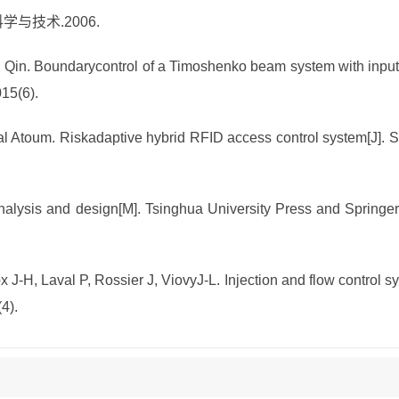
学与技术.2006.
i Qin.
Boundarycontrol of a Timoshenko beam system with inpu
015(6).
lal Atoum.
Riskadaptive hybrid RFID access control system
[J]. 
nalysis and design[M]. Tsinghua University Press and Springer
x J-H, Laval P, Rossier J, ViovyJ-L.
Injection and flow control s
4).