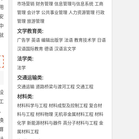
市场营销
财务管理
信息管理与信息系统
工商
用
管理
会计学
公共事业管理
人力资源管理
行政
安
管理
旅游管理
中
文学教育类
:
就
广告学
英语
编辑出版学
法语
教育技术学
日语
汉语国际教育
德语
汉语言文学
法学类
:
法学
交通运输类
:
交通运输
道路桥梁与渡河工程
交通工程
设
材料类
:
工
材料科学与工程
材料成型及控制工程
复合材
，
料与工程
材料物理
无机非金属材料工程
材料
换
化学
新能源材料与器件
高分子材料与工程
金
算
属材料工程
计