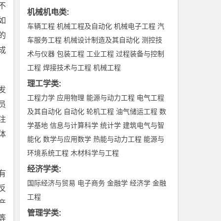
不
机械机电类
:
如
车辆工程
机械工程及自动化
机械电子工程
汽
的
车服务工程
机械设计制造及其自动化
测控技
成
术与仪器
包装工程
工业工程
过程装备与控制
工程
焊接技术与工程
机械工程
理工学类
:
发
工程力学
应用物理
能源与动力工程
电气工程
员
及其自动化
自动化
轮机工程
油气储运工程
数
注
学基地
信息与计算科学
统计学
建筑电气与智
体
能化
数学与应用数学
热能与动力工程
能源与
环境系统工程
木材科学与工程
经济学类
:
有
国际经济与贸易
电子商务
金融学
经济学
金融
反
工程
产
管理学类
:
等