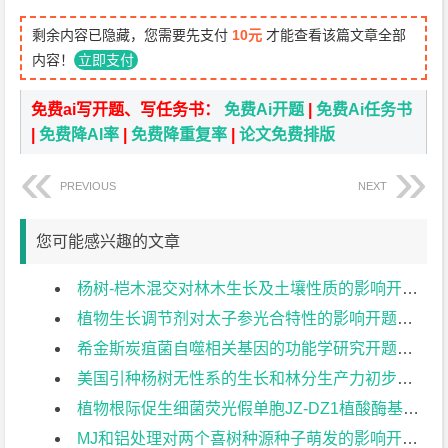
剩余内容已隐藏，您需要先支付
10元
才能查看该篇文章全部
内容！
立即支付
免费ai写开题、写任务书：
免费Ai开题
|
免费Ai任务书
|
免费降AI率
|
免费降重复率
|
论文免费排版
PREVIOUS
NEXT
您可能感兴趣的文章
杨树-桤木混交对林木生长及土壤性质的影响开题报告
植物生长调节剂对太子参光合特性的影响开题报告
希金斯炭疽菌自噬相关基因的功能学研究开题报告
美国引种杨树无性系的生长和林分生产力初步比较开题报告
植物根际促生细菌荧光假单胞JZ-DZ1植酸酶基因的原核表达开题报告
MJ和铝处理对两个喜树种源种子萌发的影响开题报告