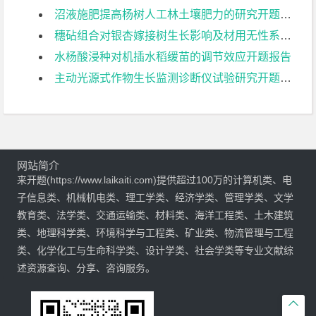
沼液施肥提高杨树人工林土壤肥力的研究开题报告
穗砧组合对银杏嫁接树生长影响及材用无性系初选开题报告
水杨酸浸种对机插水稻缓苗的调节效应开题报告
主动光源式作物生长监测诊断仪试验研究开题报告
网站简介
来开题(https://www.laikaiti.com)提供超过100万的计算机类、电
子信息类、机械机电类、理工学类、经济学类、管理学类、文学
教育类、法学类、交通运输类、材料类、海洋工程类、土木建筑
类、地理科学类、环境科学与工程类、矿业类、物流管理与工程
类、化学化工与生命科学类、设计学类、社会学类等专业文献综
述资源查询、分享、咨询服务。
