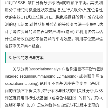
和用TASSEL软件分析分子标记间的连锁不平衡。其次,利
用分子标记与数量性状表型信息,进行关联分析,定位各性
状的主效QTL和上位性QTL。最后,根据经验贝叶斯方法检
测的QTL结果,对性状相关位点的等位变异进一步解析,估
计了等位变异的潜在表型效应增量(减量),并利用该信息估
计位点增效(减效)等位变异的平均效应。利用等位变异信
息预测优异亲本组合。
3. 研究的方法与方案
关联分析(associationanalysis),也称连锁不平衡作图(l
inkagedisequilibriummapping,LDmapping),或关联作图(a
ssociationmapping),是利用不同基因座等位变异（基因）
间的连锁不平衡关系,进行标记与性状的相关性分析,以达
到鉴定特定目标性状基因（或染色体区段）的目的。其中,
连锁不平衡（LD）是生物群体在自然选择过程中出现的一