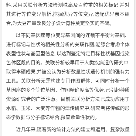
料,采用关联分析方法检测株高及百粒重的相关标记,并对
其进行等位变异解析,挖掘优异等位变异,选配优异亲本组
合,为大豆产量改良分子设计育种莫定坚实的基础。
以不同基因座等位变异基因间的连锁不平衡为基础、
进行标记与性状的相关性分析的关联作图,能综合考虑个体
表型性状与基因型信息,以达到鉴定特定目标性状基因或染
色体区段的目的。关联分析较早用于人类疾病遗传研究中,
取得丰硕成果,并被公认为分析数量性状遗传机制的强有力
工具。关联分析无需构建专门作图群体、可同时分析一个
基因座的多个等位基因、作图精确度高等优势,己引起种质
资源研究者的广泛注意。目前关联分析方法己成功应用于
水稻、玉米、大麦等作物的遗传研究中,研究者将传统的形
态学数据与分子标记结合,探查数量性状的。
近几年来,随着新的统计方法的建立和运用、复杂数量