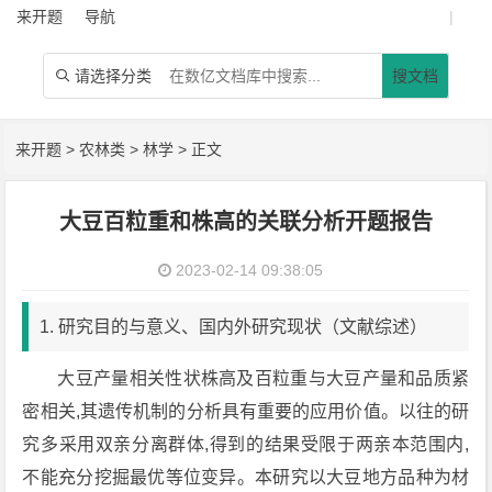
来开题
导航
|
请选择分类
搜文档

来开题
>
农林类
>
林学
> 正文
大豆百粒重和株高的关联分析开题报告
2023-02-14 09:38:05
1. 研究目的与意义、国内外研究现状（文献综述）
大豆产量相关性状株高及百粒重与大豆产量和品质紧
密相关,其遗传机制的分析具有重要的应用价值。以往的研
究多采用双亲分离群体,得到的结果受限于两亲本范围内,
不能充分挖掘最优等位变异。本研究以大豆地方品种为材