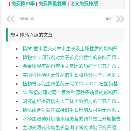
|
免费降AI率
|
免费降重复率
|
论文免费排版
PREVIOUS
NEXT
您可能感兴趣的文章
杨树-桤木混交对林木生长及土壤性质的影响开题报告
植物生长调节剂对太子参光合特性的影响开题报告
希金斯炭疽菌自噬相关基因的功能学研究开题报告
美国引种杨树无性系的生长和林分生产力初步比较开题报告
植物根际促生细菌荧光假单胞JZ-DZ1植酸酶基因的原核表达开题报告
MJ和铝处理对两个喜树种源种子萌发的影响开题报告
沼液施肥提高杨树人工林土壤肥力的研究开题报告
穗砧组合对银杏嫁接树生长影响及材用无性系初选开题报告
水杨酸浸种对机插水稻缓苗的调节效应开题报告
主动光源式作物生长监测诊断仪试验研究开题报告