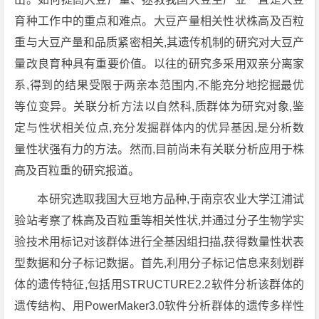
育种工作中的重点和难点。大豆产量相关性状株高及百粒
重与大豆产量和品质紧密相关,其遗传机制的研究对大豆产
量改良育种具有重要价值。以往的研究多采用双亲分离家
系,得到的结果受限于两亲本范围内,不能充分地挖掘最优
等位变异。关联分析方法以自然科,质群体为研究对象,鉴
定与性状相关位点,充分发掘群体内的优异基因,是分析数
量性状强有力的方法。然而,目前尚未有关联分析应用于株
高及百粒重的研究报道。
本研究选取我国大豆地方品种,于南京农业大学江浦试
验站考察了株高及百粒重等相关性状,并通过分子生物学实
验技术用标记对该群体进行全基因组扫描,获得数量性状表
型数据和分子标记数据。首先,利用分子标记信息来刻划群
体的遗传特征,包括用STRUCTURE2.2软件分析该群体的
遗传结构、用PowerMaker3.0软件分析群体的遗传多样性