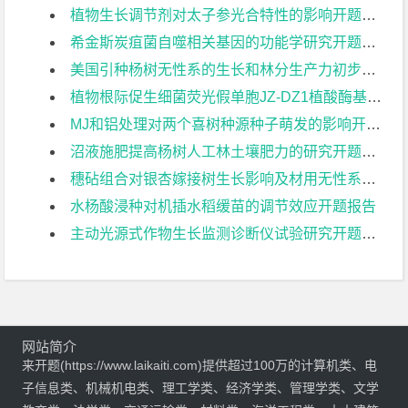
植物生长调节剂对太子参光合特性的影响开题报告
希金斯炭疽菌自噬相关基因的功能学研究开题报告
美国引种杨树无性系的生长和林分生产力初步比较开题报告
植物根际促生细菌荧光假单胞JZ-DZ1植酸酶基因的原核表达开题报告
MJ和铝处理对两个喜树种源种子萌发的影响开题报告
沼液施肥提高杨树人工林土壤肥力的研究开题报告
穗砧组合对银杏嫁接树生长影响及材用无性系初选开题报告
水杨酸浸种对机插水稻缓苗的调节效应开题报告
主动光源式作物生长监测诊断仪试验研究开题报告
网站简介
来开题(https://www.laikaiti.com)提供超过100万的计算机类、电
子信息类、机械机电类、理工学类、经济学类、管理学类、文学