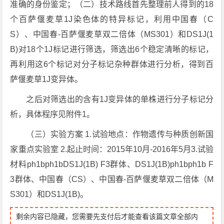
准确的身份鉴定；（二）技术路线首先整理前人得到的18
个百萨偃麦草1J染色体的特异标记，利用中国春（C
S）、中国春-百萨偃麦草双二倍体（MS301）和DS1J(1
B)对18个1J标记进行筛选，筛选出6个稳定清晰的标记，
再利用这6个标记对分子标记杂种群体进行分析，得到百
萨偃麦草1J变异体。
之后对筛选出的含有1J变异体的单株进行分子标记分
析，具体程序见附件1。
（三）实验方案 1.试验地点：作物遗传与种质创新国
家重点实验室 2.起止时间：2015年10月-2016年5月3.试验
材料ph1bph1bDS1J(1B) F3群体、DS1J(1B)ph1bph1b F
3群体、中国春（CS）、中国春-百萨偃麦草双二倍体（M
S301）和DS1J(1B)。
剩余内容已隐藏，您需要先支付后才能查看该篇文章全部内