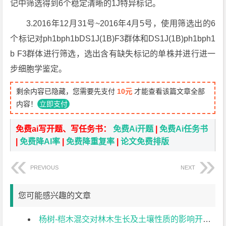
记中筛选得到6个稳定清晰的1J特异标记。
3.2016年12月31号~2016年4月5号，使用筛选出的6
个标记对ph1bph1bDS1J(1B)F3群体和DS1J(1B)ph1bph1
b F3群体进行筛选，选出含有缺失标记的单株并进行进一
步细胞学鉴定。
剩余内容已隐藏，您需要先支付
10元
才能查看该篇文章全部
内容！
立即支付
免费ai写开题、写任务书：
免费Ai开题
|
免费Ai任务书
|
免费降AI率
|
免费降重复率
|
论文免费排版
PREVIOUS
NEXT
您可能感兴趣的文章
杨树-桤木混交对林木生长及土壤性质的影响开题报告