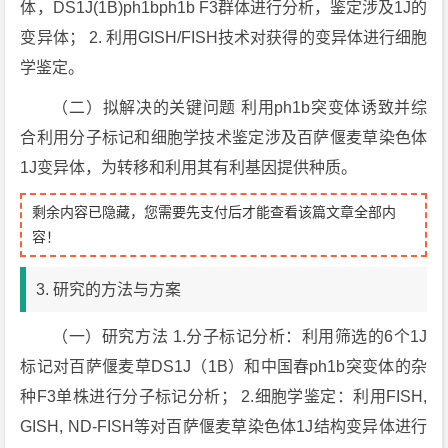
体，DS1J(1B)ph1bph1b F3群体进行分析，鉴定涉及1J的
变异体； 2. 利用GISH/FISH技术对获得的变异体进行细胞
学鉴定。
（二）拟解决的关键问题 利用ph1b突变体诱致并综
合利用分子标记和细胞学技术鉴定涉及百萨偃麦草染色体
1J变异体，为转移和利用其有利基因提供种质。
剩余内容已隐藏，您需要先支付后才能查看该篇文章全部内
容！
3. 研究的方法与方案
（一）研究方法 1.分子标记分析：利用筛选的6个1J
标记对百萨偃麦草DS1J（1B）和中国春ph1b突变体的杂
种F3单株进行分子标记分析； 2.细胞学鉴定：利用FISH,
GISH, ND-FISH等对百萨偃麦草染色体1J结构变异体进行