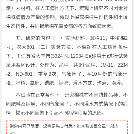
示）为材料，在人工病圃方式下，宏观上研究不同因素对
棉株病情及产量的影响，微观上探究棉株生理抗性和土壤
生态抗性，共同揭示棉花黄萎病的各方面致病因素。
五、研究的内容（一）实验材料：冀棉11；中植棉2
号；农大601（二）实验方法：本课题在人工病圃条件
下，于江苏省大丰市(3324 N, 12034 E)(砂壤土)进行试验
采用裂区设计，处理为：品种，共3个品种：JM-11、ZZM
-2、ND-601，重复3次；气象因子：4-10月份的气象环
境；肥料：氮肥、磷肥、钾肥；灌水方式：沟灌、滴灌。
本试验在正常条件下，研究棉株在不同抗性品种、不
同肥料及用量、不同气象因子、不同灌水方式情况下的病
情，揭示不同因素下引起不同病情程度的原因。
剩余内容已隐藏，您需要先支付后才能查看该篇文章全部内
容！