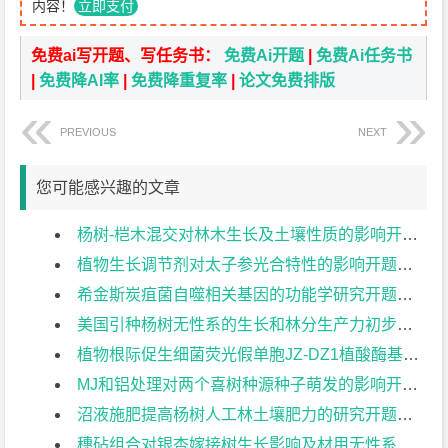
内容！
立即支付
免费ai写开题、写任务书：
免费Ai开题
|
免费Ai任务书
|
免费降AI率
|
免费降重复率
|
论文免费排版
PREVIOUS
NEXT
您可能感兴趣的文章
杨树-桤木混交对林木生长及土壤性质的影响开题报告
植物生长调节剂对太子参光合特性的影响开题报告
希金斯炭疽菌自噬相关基因的功能学研究开题报告
美国引种杨树无性系的生长和林分生产力初步比较开题报告
植物根际促生细菌荧光假单胞JZ-DZ1植酸酶基因的原核表达开题报告
MJ和铝处理对两个喜树种源种子萌发的影响开题报告
沼液施肥提高杨树人工林土壤肥力的研究开题报告
穗砧组合对银杏嫁接树生长影响及材用无性系初选开题报告