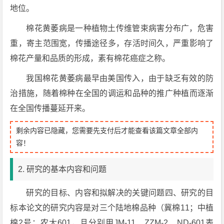
地位。
棉花黄萎病是一种植物土传维管束病害分布广，危害
重，寄主范围宽，传播途径多，存活时间久，严重影响了
棉花产量和品质的形成，素有棉花癌症之称。
我国棉花黄萎病最早由美国传入，由于缺乏有效的防
治措施，随着棉种在全国的调运和品种的推广种植而逐渐
在全国传播蔓延开来。
剩余内容已隐藏，您需要先支付后才能查看该篇文章全部内
容！
2. 研究的基本内容和问题
研究的目标、内容和拟解决的关键问题四、研究的目
标本论文的研究内容是对三个陆地棉品种（冀棉11；中植
棉2号；农大601，且分别用JM-11、ZZM-2、ND-601表