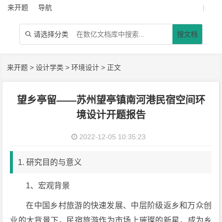
来开题
导航
|
请选择分类
搜文档

来开题
>
设计学类
>
环境设计
> 正文
望乡亭留——苏州望亭镇南河港民宿空间环
境设计开题报告
2022-12-05 10:35:23
1. 研究目的与意义
1、宏观背景
在中国乡村旅游的快速发展、中层阶级返乡和万众创
业的大背景下，民宿旅游作为市场上璀璨的新星，成为乡