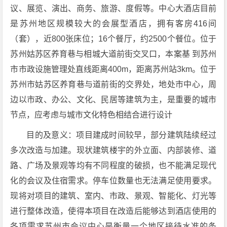
议、展览、演出、商务、旅游、度假等。中心大酒店目前
是苏州地区规模较大的会展型酒店，拥有客房416间
（套），近800张床位；16个餐厅，约2500个餐位。位于
苏州姑苏区养育巷与相城大道前街交叉口，本案基 到苏州
市市政设施管理处直线距离400m，距离苏州站3km。位于
苏州市姑苏区养育巷与道前街的交界处，地处市中心，周
边以市政、办公、文化、民居等建筑为主，是重要的城市
节点，应考虑与城市文化特色相结合进行设计
目的及意义：项目建成时间较早，部分建筑陆续经过
多次改造与加建。现状建筑楼宇的外立面、内部装修、道
路、广场及景观等均有不同程度的破损，也不能满足现代
化的会议及住宿需求。停车位数量也无法满足使用要求。
现将对项目的建筑、室内、市政、景观、智能化、灯光等
进行整体改造，使得本项目在改造后能够达到酒店使用的
各项需求苏州市会议中心是衡量一个地区接待水准的条