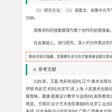
（1）研究方法：（1）调查法：收集中元
归纳。
图像资料的搜集整理为整个创作的前期准备
在此基础上，进行研究，深入中元所表达的
剩余内容已隐藏，您需要先支付后才能查看该篇文章
4. 参考文献
[1]杜新，王磊.色彩构成[M].辽宁:美术出版社,2
伊顿.色彩艺术[M].杜定宇,译.上海:人民美术出版社,1
滕雪梅，霍康.图案设计教学与运用[M].高等教育出版社
晓波，王晓芬.设计艺术造型基础[M].化学工业出版社,
朱锷. 日本海报设计的形态[M].广西:广西美术出版社,