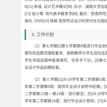
6[11] 朱彧. 设计艺术概论[M]. 长沙：湖南大学出版
[13] 张小鹭. 现代美术教育学[M]. 重庆：西南师范
版社, 2005[15] 杨屏.视觉传达设计的现代化与国际
5. 工作计划
（1）第七学期[1]第七学期第6周进行毕
撰写的选题范围和要求、按照教师与学生双向志愿
学生完成选题申报表填写、任务书下达；[3]第七
业设计作品初期检查。
（2）第八学期[1]18-19学年第二学期第5
年第二学期第9周：提供毕业设计说明书初稿；[3]1
二学期第12周—第14周：进行展览；[5]18-19
学年第二学期第16周：进行毕业设计答辩；[7]1