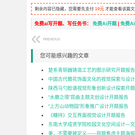
剩余内容已隐藏，您需要先支付
10元
才能查看该篇文
免费ai写开题、写任务书：
免费Ai开题
|
免费A
PREVIOUS
您可能感兴趣的文章
楚系青铜器铸造工艺的图示研究开题报告
中国古代簪花饰面文化的视觉探索与设计
陕西马勺脸谱视觉形象创新设计探索开题
“水磨之境”昆曲主题文创设计开题报告
“上方山动物园”形象推广设计开题报告
《糖持》交互界面视觉设计开题报告
东南大学成贤学院校园文化空间设计—文
美，不需要被定义——容貌焦虑主题海报