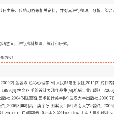
节节日由来、传统习俗等相关资料，并对其进行整理、分析、综合
。
内涵意义，进行资料整理、统计和研究。
全部内容！
009[2] 金容淑.色彩心理学[M].人民邮电出版社,2011[3] 约翰
999.[4] 林文冬.手绘设计表现作品集[M].机械工业出版社,2006[5
,2004[6]陈望衡.艺术设计美学[M].武汉大学出版社,2000[7]
2006[8]丰明高，唐宇冰.图案设计[M].湖南大学出版社,2005[9
2001[10](日)原研哉.设计中的设计[M].山东:山东人民出版社,20