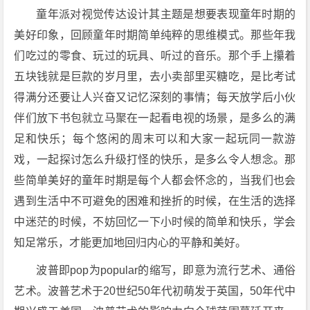
童年派对视觉传达设计其主题是想要表现童年时期的
美好印象，回顾童年时期简单纯粹的思维模式。那些年我
们吃过的零食、玩过的玩具、听过的音乐。那个手上攥着
五块钱就是巨款的岁月里，去小卖部里买糖吃，是比考试
得满分还要让人兴奋又记忆深刻的事情；每天放学后小伙
伴们放下书包就立马聚在一起看电视的场景，是多么的满
足和快乐；每个悠闲的周末可以和大家一起玩同一款游
戏，一起探讨怎么升级打怪的快乐，是多么令人想念。那
些简单美好的童年时期是每个人都会怀念的，当我们也会
遇到生活中不可避免的困难和挫折的时候，在生活的选择
中迷茫的时候，不妨回忆一下小时候的简单和快乐，学会
知足常乐，才能更加地回归内心的平静和美好。
波普即pop为popular的缩写，即意为流行艺术、通俗
艺术。波普艺术于20世纪50年代初萌发于英国，50年代中