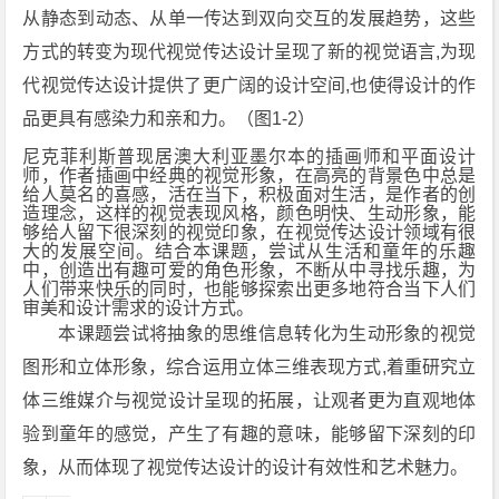
从静态到动态、从单一传达到双向交互的发展趋势，这些
方式的转变为现代视觉传达设计呈现了新的视觉语言,为现
代视觉传达设计提供了更广阔的设计空间,也使得设计的作
品更具有感染力和亲和力。（图1-2）
尼克菲利斯普现居澳大利亚墨尔本的插画师和平面设计
师，作者插画中经典的视觉形象，在高亮的背景色中总是
给人莫名的喜感，活在当下，积极面对生活，是作者的创
造理念，这样的视觉表现风格，颜色明快、生动形象，能
够给人留下很深刻的视觉印象，在视觉传达设计领域有很
大的发展空间。结合本课题，尝试从生活和童年的乐趣
中，创造出有趣可爱的角色形象，不断从中寻找乐趣，为
人们带来快乐的同时，也能够探索出更多地符合当下人们
审美和设计需求的设计方式。
本课题尝试将抽象的思维信息转化为生动形象的视觉
图形和立体形象，综合运用立体三维表现方式,着重研究立
体三维媒介与视觉设计呈现的拓展，让观者更为直观地体
验到童年的感觉，产生了有趣的意味，能够留下深刻的印
象，从而体现了视觉传达设计的设计有效性和艺术魅力。