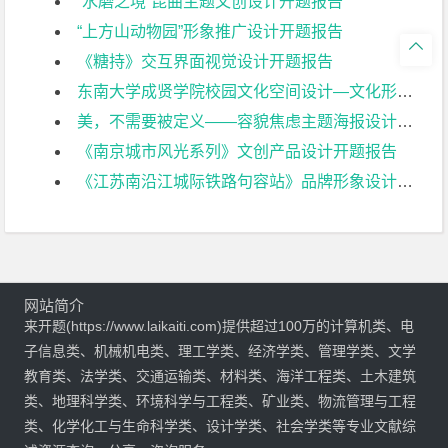
“水磨之境”昆曲主题文创设计开题报告
“上方山动物园”形象推广设计开题报告

《糖持》交互界面视觉设计开题报告
东南大学成贤学院校园文化空间设计—文化形象展示与应用设计开题报告
美，不需要被定义——容貌焦虑主题海报设计开题报告
《南京城市风光系列》文创产品设计开题报告
《江苏南沿江城际铁路句容站》品牌形象设计开题报告
网站简介
来开题(https://www.laikaiti.com)提供超过100万的计算机类、电
子信息类、机械机电类、理工学类、经济学类、管理学类、文学
教育类、法学类、交通运输类、材料类、海洋工程类、土木建筑
类、地理科学类、环境科学与工程类、矿业类、物流管理与工程
类、化学化工与生命科学类、设计学类、社会学类等专业文献综