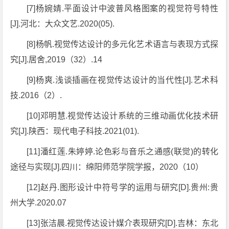
[7]杨婉婧.平面设计中波普风格图案的视觉符号特性
[J].河北：大众文艺.2020(05).
[8]杨帆.视觉传达设计的多元化艺术语言与表现方式探
究[J].居舍,2019（32）.14
[9]杨爽.浅谈插画在视觉传达设计的当代性[J].艺术科
技.2016（2）.
[10]邓明慧.视觉传达设计系统的三维动画优化技术研
究[J].陕西：现代电子科技.2021(01).
[11]潘红莲.朱婷婷.论色彩与音乐之通感(联觉)的转化
途径与实现[J].四川：绵阳师范学院学报，2020（10）
[12]赵丹.图形设计中符号学的运用与研究[D].贵州:贵
州大学.2020.07
[13]张洁晨.视觉传达设计媒介表现研究[D].吉林：东北