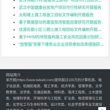
武汉伟鹏万科.御玺滨江房地产项目可行性研究开题报告
武汉中国健康谷房地产项目可行性研究开题报告
太和楼土建工程施工招标文件编制开题报告
基于数据驱动的建造现场智能巡查研究开题报告
佳源花都小区三期土建工程招标文件编制开题报告
基于HHM的地铁盾构施工安全风险因素识别研究开题报告
“放管服”背景下建筑业企业资质审批改革措施研究开题报告
网站简介
来开题(https://www.laikaiti.com)提供超过100万的计算机类、电
子信息类、机械机电类、理工学类、经济学类、管理学类、文学
教育类、法学类、交通运输类、材料类、海洋工程类、土木建筑
类、地理科学类、环境科学与工程类、矿业类、物流管理与工程
类、化学化工与生命科学类、设计学类、社会学类等专业文献综