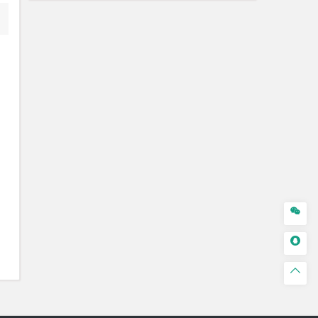


